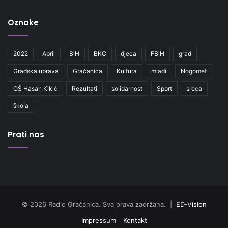
Oznake
2022
April
BiH
BKC
djeca
FBiH
grad
Gradska uprava
Gračanica
Kultura
mladi
Nogomet
OŠ Hasan Kikić
Rezultati
solidarnost
Sport
sreca
škola
Prati nas
© 2026 Radio Gračanica. Sva prava zadržana. |
ED-Vision
Impressum
Kontakt