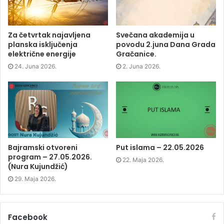
o
e
d
n
o
r
I
n
k
(
n
e
(
O
(
w
O
p
O
w
p
e
p
i
Za četvrtak najavljena
Svečana akademija u
e
n
e
n
planska isključenja
povodu 2.juna Dana Grada
n
s
n
d
s
i
s
o
električne energije
Gračanice.
i
n
i
w
n
n
n
)
24. Juna 2026.
2. Juna 2026.
n
e
n
e
w
e
w
w
w
w
i
w
i
n
i
n
d
n
d
o
d
o
w
o
w
)
w
)
)
Bajramski otvoreni
Put islama – 22.05.2026
program – 27.05.2026.
22. Maja 2026.
(Nura Kujundžić)
29. Maja 2026.
Facebook