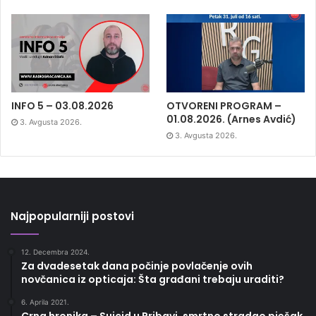
INFO 5 – 03.08.2026
OTVORENI PROGRAM –
01.08.2026. (Arnes Avdić)
3. Avgusta 2026.
3. Avgusta 2026.
Najpopularniji postovi
12. Decembra 2024.
Za dvadesetak dana počinje povlačenje ovih
novčanica iz opticaja: Šta građani trebaju uraditi?
6. Aprila 2021.
Crna hronika – Suicid u Pribavi, smrtno stradao pješak