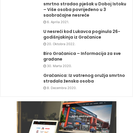
smrtno stradao pješak u Doboj Istoku
– Više osoba povrijeđeno u 3
saobraćajne nesreće
6. Aprila 2021.
U nesreći kod Lukavca poginula 26-
godišnjakinja iz Gračanice
20. Oktobra 2022.
Biro Gračanica – Informacija za sve
građane
30. Marta 2020.
Gračanica: Iz vatrenog oružja smrtno
stradala ženska osoba
8. Decembra 2020.