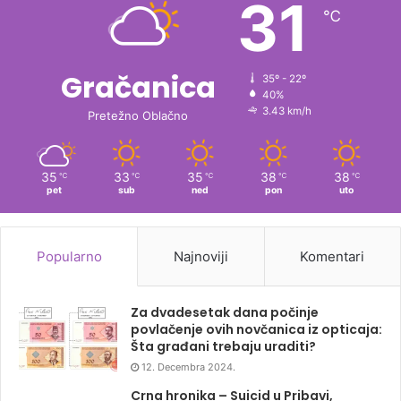
31
℃
Gračanica
35º - 22º
40%
3.43 km/h
Pretežno Oblačno
35
33
35
38
38
℃
℃
℃
℃
℃
pet
sub
ned
pon
uto
Popularno
Najnoviji
Komentari
Za dvadesetak dana počinje
povlačenje ovih novčanica iz opticaja:
Šta građani trebaju uraditi?
12. Decembra 2024.
Crna hronika – Suicid u Pribavi,