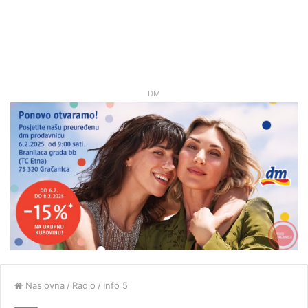
DM
Naslovna
/
Radio
/
Info 5