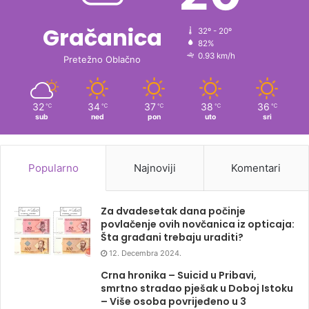
Gračanica
32º - 20º
82%
0.93 km/h
Pretežno Oblačno
32
34
37
38
36
℃
℃
℃
℃
℃
sub
ned
pon
uto
sri
Popularno
Najnoviji
Komentari
Za dvadesetak dana počinje
povlačenje ovih novčanica iz opticaja:
Šta građani trebaju uraditi?
12. Decembra 2024.
Crna hronika – Suicid u Pribavi,
smrtno stradao pješak u Doboj Istoku
– Više osoba povrijeđeno u 3