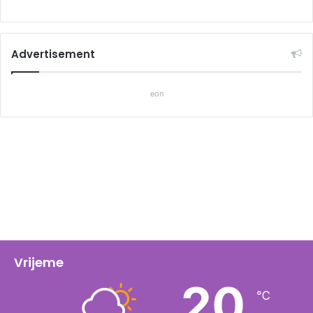
Advertisement
eon
Vrijeme
20
℃