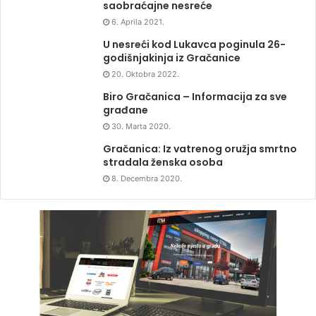
saobraćajne nesreće
6. Aprila 2021.
U nesreći kod Lukavca poginula 26-
godišnjakinja iz Gračanice
20. Oktobra 2022.
Biro Gračanica – Informacija za sve
građane
30. Marta 2020.
Gračanica: Iz vatrenog oružja smrtno
stradala ženska osoba
8. Decembra 2020.