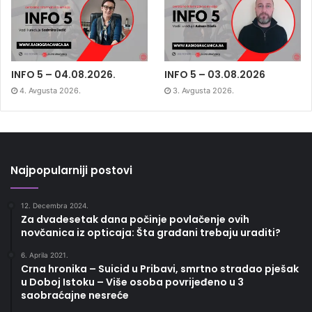
INFO 5 – 04.08.2026.
INFO 5 – 03.08.2026
4. Avgusta 2026.
3. Avgusta 2026.
Najpopularniji postovi
12. Decembra 2024.
Za dvadesetak dana počinje povlačenje ovih
novčanica iz opticaja: Šta građani trebaju uraditi?
6. Aprila 2021.
Crna hronika – Suicid u Pribavi, smrtno stradao pješak
u Doboj Istoku – Više osoba povrijeđeno u 3
saobraćajne nesreće