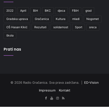
2022
April
BiH
BKC
djeca
FBiH
grad
Gradska uprava
Gračanica
Kultura
mladi
Nogomet
OŠ Hasan Kikić
Rezultati
solidarnost
Sport
sreca
škola
Prati nas
© 2026 Radio Gračanica. Sva prava zadržana. |
ED-Vision
Impressum
Kontakt