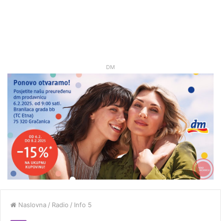
DM
Naslovna
/
Radio
/
Info 5