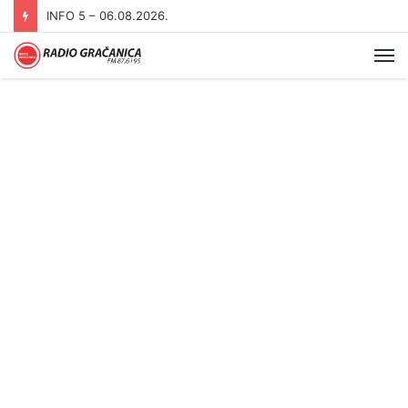
INFO 5 – 05.08.2026
Me