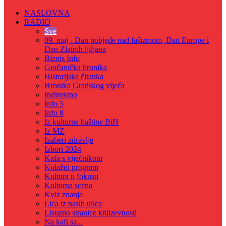
NASLOVNA
RADIO
Sve
09. maj - Dan pobjede nad fašizmom, Dan Europe i
Dan Zlatnih ljiljana
Biznis Info
Gračanička hronika
Historijska čitanka
Hronika Gradskog vijeća
Indirektno
Info 5
Info 8
Iz kulturne baštine BiH
Iz MZ
Izaberi zdravlje
Izbori 2024
Kafa s vijećnikom
Kolažni program
Kultura u fokusu
Kulturna scena
Kviz znanja
Lica iz nasih ulica
Listamo stranice knjizevnosti
Na kafi sa...