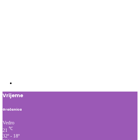
Vrijeme
Gračanica
Vedro
℃
21
32º - 18º