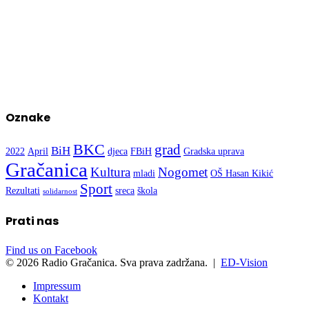
Oznake
BKC
grad
BiH
2022
April
djeca
FBiH
Gradska uprava
Gračanica
Kultura
Nogomet
mladi
OŠ Hasan Kikić
Sport
Rezultati
sreca
škola
solidarnost
Prati nas
Find us on Facebook
© 2026 Radio Gračanica. Sva prava zadržana. |
ED-Vision
Impressum
Kontakt