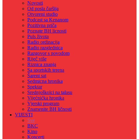
Novosti
Od posla čaršija
Otvoreni studio
Podcast sa Kenanom
Pozitivna priča
Poznate BH licnosti
Puls života
Radio ordinacija
Radio razglednica
Razgovor s povodom
Riječ više
Riznica znanja
Sa sportskih terena
Šareni sat
Sedmicna hronika
Spektar
Srednjoškolci na talasu
Vijećnićka hronika
Vjerski program
Znamenite BH ličnosti
VIJESTI
Sve
BKC
Kino
Koncerti