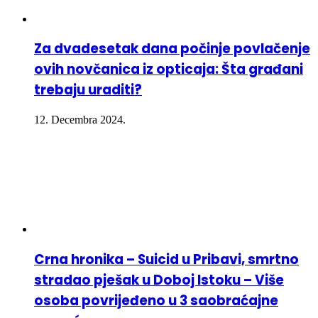
Za dvadesetak dana počinje povlačenje
ovih novčanica iz opticaja: Šta građani
trebaju uraditi?
12. Decembra 2024.
Crna hronika – Suicid u Pribavi, smrtno
stradao pješak u Doboj Istoku – Više
osoba povrijeđeno u 3 saobraćajne