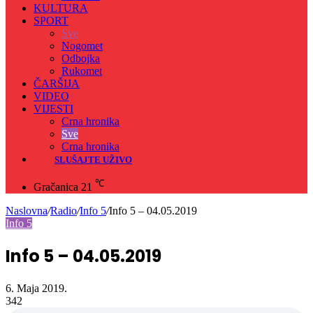
KULTURA
SPORT
Sve
Nogomet
Odbojka
Rukomet
ČARŠIJA
VIDEO
VIJESTI
Crna hronika
Sve
Crna hronika
SLUŠAJTE UŽIVO
℃
Gračanica
21
Naslovna
/
Radio
/
Info 5
/
Info 5 – 04.05.2019
Info 5
Info 5 – 04.05.2019
6. Maja 2019.
342