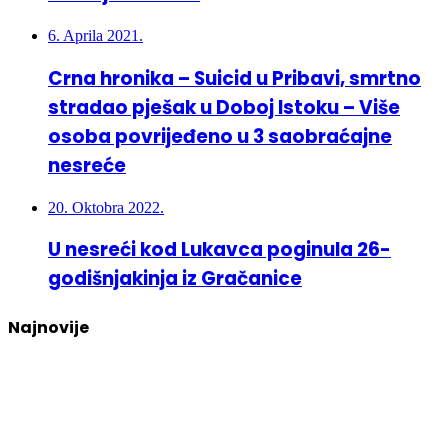
6. Aprila 2021.
Crna hronika – Suicid u Pribavi, smrtno
stradao pješak u Doboj Istoku – Više
osoba povrijeđeno u 3 saobraćajne
nesreće
20. Oktobra 2022.
U nesreći kod Lukavca poginula 26-
godišnjakinja iz Gračanice
Najnovije