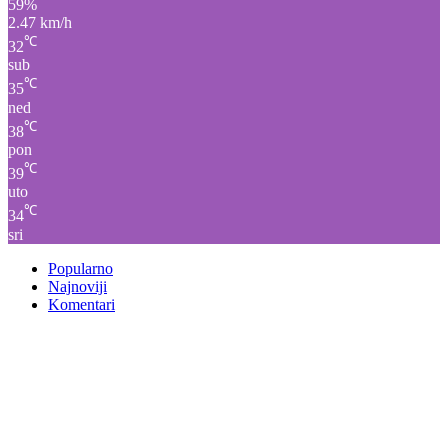
59%
2.47 km/h
℃
32
sub
℃
35
ned
℃
38
pon
℃
39
uto
℃
34
sri
Popularno
Najnoviji
Komentari