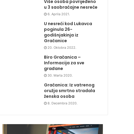
Više osoba povrijeđeno
u 3 saobraćajne nesreće
6. Aprila 2021.
U nesreći kod Lukavca
poginula 26-
godišnjakinja iz
Gračanice
20. Oktobra 2022.
Biro Gračanica –
Informacija za sve
građane
30. Marta 2020.
Gračanica: Iz vatrenog
oružja smrtno stradala
ženska osoba
8. Decembra 2020.