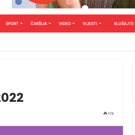
SPORT
ČARŠIJA
VIDEO
VIJESTI
SLUŠAJTE
2022
174
Koristite
Gore/Dole