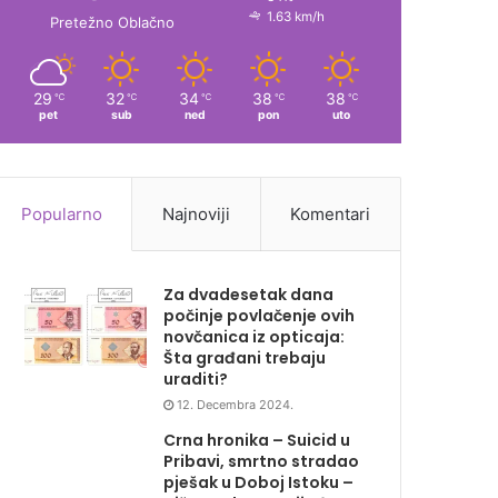
1.63 km/h
Pretežno Oblačno
29
32
34
38
38
℃
℃
℃
℃
℃
pet
sub
ned
pon
uto
Popularno
Najnoviji
Komentari
Za dvadesetak dana
počinje povlačenje ovih
novčanica iz opticaja:
Šta građani trebaju
uraditi?
12. Decembra 2024.
Crna hronika – Suicid u
Pribavi, smrtno stradao
pješak u Doboj Istoku –