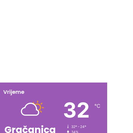
Vrijeme
32
℃
Gračanica
32º - 24º
34%