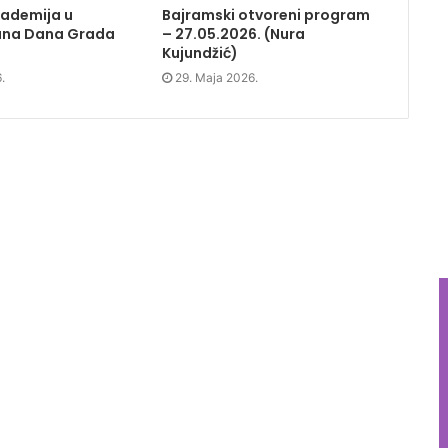
ademija u
Bajramski otvoreni program
una Dana Grada
– 27.05.2026. (Nura
Kujundžić)
.
29. Maja 2026.