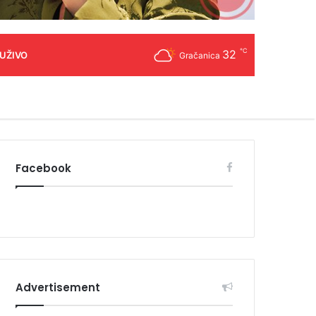
℃
32
 UŽIVO
Gračanica
Facebook
Advertisement