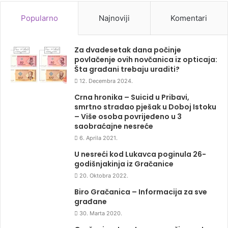
Popularno
Najnoviji
Komentari
Za dvadesetak dana počinje
povlačenje ovih novčanica iz opticaja:
Šta građani trebaju uraditi?
12. Decembra 2024.
Crna hronika – Suicid u Pribavi,
smrtno stradao pješak u Doboj Istoku
– Više osoba povrijeđeno u 3
saobraćajne nesreće
6. Aprila 2021.
U nesreći kod Lukavca poginula 26-
godišnjakinja iz Gračanice
20. Oktobra 2022.
Biro Gračanica – Informacija za sve
građane
30. Marta 2020.