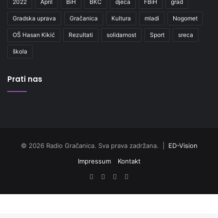
2022
April
BiH
BKC
djeca
FBiH
grad
Gradska uprava
Gračanica
Kultura
mladi
Nogomet
OŠ Hasan Kikić
Rezultati
solidarnost
Sport
sreca
škola
Prati nas
© 2026 Radio Gračanica. Sva prava zadržana. |
ED-Vision
Impressum
Kontakt