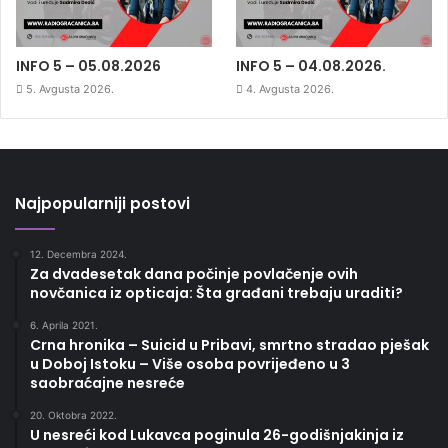
INFO 5 – 05.08.2026
INFO 5 – 04.08.2026.
5. Avgusta 2026.
4. Avgusta 2026.
Najpopularniji postovi
12. Decembra 2024.
Za dvadesetak dana počinje povlačenje ovih
novčanica iz opticaja: Šta građani trebaju uraditi?
6. Aprila 2021.
Crna hronika – Suicid u Pribavi, smrtno stradao pješak
u Doboj Istoku – Više osoba povrijeđeno u 3
saobraćajne nesreće
20. Oktobra 2022.
U nesreći kod Lukavca poginula 26-godišnjakinja iz