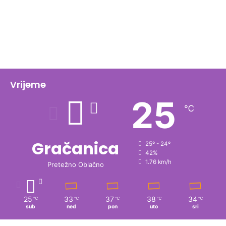
Vrijeme
25
℃
Gračanica
25º - 24º
42%
1.76 km/h
Pretežno Oblačno
25
33
37
38
34
℃
℃
℃
℃
℃
sub
ned
pon
uto
sri