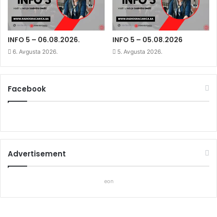
w
i
w
i
n
i
n
d
n
d
o
d
o
w
o
w
)
w
)
)
INFO 5 – 06.08.2026.
INFO 5 – 05.08.2026
6. Avgusta 2026.
5. Avgusta 2026.
Facebook
Advertisement
eon