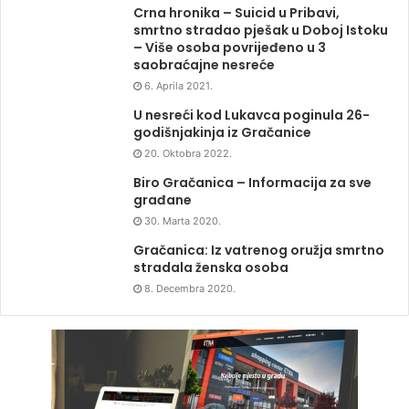
Crna hronika – Suicid u Pribavi,
smrtno stradao pješak u Doboj Istoku
– Više osoba povrijeđeno u 3
saobraćajne nesreće
6. Aprila 2021.
U nesreći kod Lukavca poginula 26-
godišnjakinja iz Gračanice
20. Oktobra 2022.
Biro Gračanica – Informacija za sve
građane
30. Marta 2020.
Gračanica: Iz vatrenog oružja smrtno
stradala ženska osoba
8. Decembra 2020.