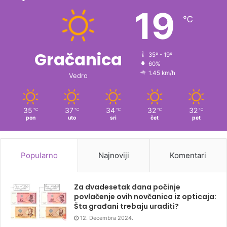
19
℃
Gračanica
35º - 19º
60%
1.45 km/h
Vedro
35
37
34
32
32
℃
℃
℃
℃
℃
pon
uto
sri
čet
pet
Popularno
Najnoviji
Komentari
Za dvadesetak dana počinje
povlačenje ovih novčanica iz opticaja:
Šta građani trebaju uraditi?
12. Decembra 2024.