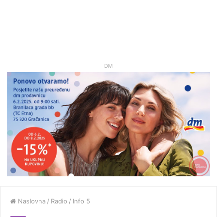
DM
Naslovna
/
Radio
/
Info 5