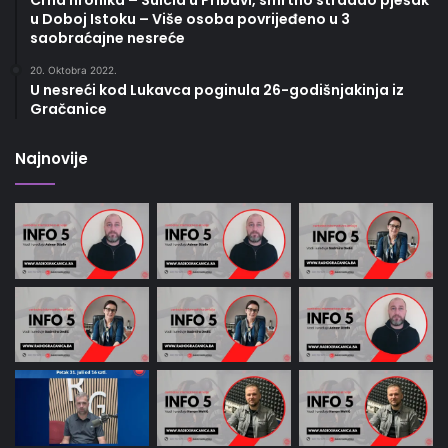
Crna hronika – Suicid u Pribavi, smrtno stradao pješak
u Doboj Istoku – Više osoba povrijeđeno u 3
saobraćajne nesreće
20. Oktobra 2022.
U nesreći kod Lukavca poginula 26-godišnjakinja iz
Gračanice
Najnovije