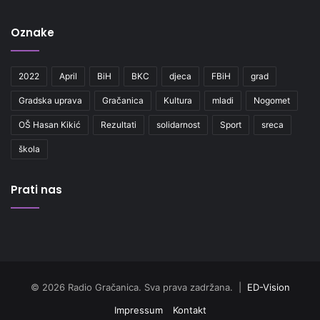
Oznake
2022
April
BiH
BKC
djeca
FBiH
grad
Gradska uprava
Gračanica
Kultura
mladi
Nogomet
OŠ Hasan Kikić
Rezultati
solidarnost
Sport
sreca
škola
Prati nas
© 2026 Radio Gračanica. Sva prava zadržana. |
ED-Vision
Impressum
Kontakt