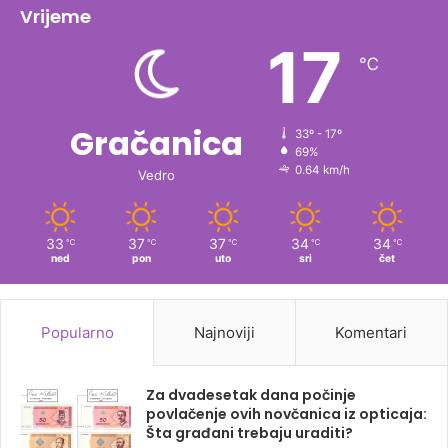
Vrijeme
17
℃
Gračanica
33º - 17º
69%
0.64 km/h
Vedro
33
37
37
34
34
℃
℃
℃
℃
℃
ned
pon
uto
sri
čet
Popularno
Najnoviji
Komentari
Za dvadesetak dana počinje
povlačenje ovih novčanica iz opticaja:
Šta građani trebaju uraditi?