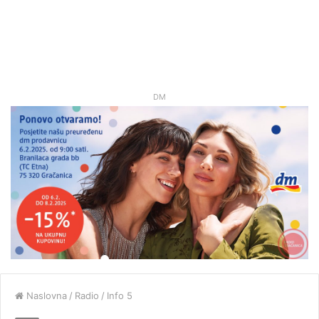
DM
Naslovna
/
Radio
/
Info 5