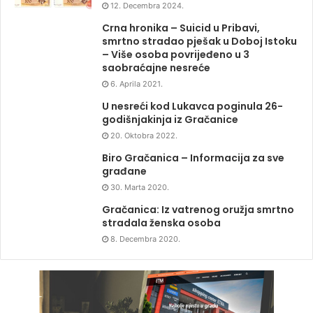
12. Decembra 2024.
Crna hronika – Suicid u Pribavi,
smrtno stradao pješak u Doboj Istoku
– Više osoba povrijeđeno u 3
saobraćajne nesreće
6. Aprila 2021.
U nesreći kod Lukavca poginula 26-
godišnjakinja iz Gračanice
20. Oktobra 2022.
Biro Gračanica – Informacija za sve
građane
30. Marta 2020.
Gračanica: Iz vatrenog oružja smrtno
stradala ženska osoba
8. Decembra 2020.