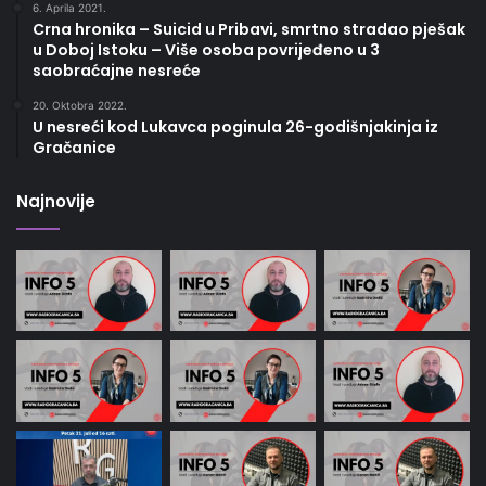
6. Aprila 2021.
Crna hronika – Suicid u Pribavi, smrtno stradao pješak
u Doboj Istoku – Više osoba povrijeđeno u 3
saobraćajne nesreće
20. Oktobra 2022.
U nesreći kod Lukavca poginula 26-godišnjakinja iz
Gračanice
Najnovije