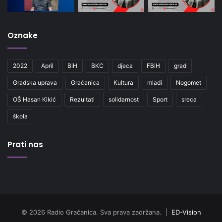
Oznake
2022
April
BiH
BKC
djeca
FBiH
grad
Gradska uprava
Gračanica
Kultura
mladi
Nogomet
OŠ Hasan Kikić
Rezultati
solidarnost
Sport
sreca
škola
Prati nas
© 2026 Radio Gračanica. Sva prava zadržana. |
ED-Vision