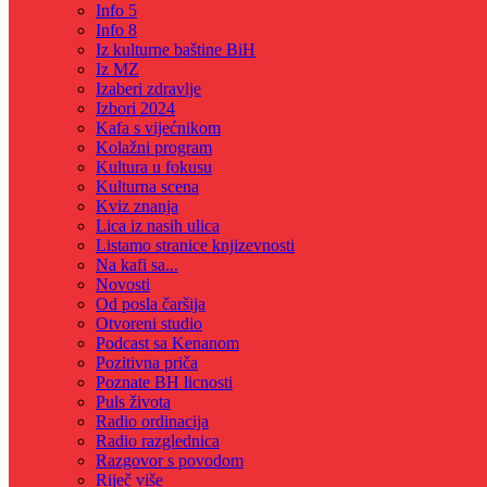
Info 5
Info 8
Iz kulturne baštine BiH
Iz MZ
Izaberi zdravlje
Izbori 2024
Kafa s vijećnikom
Kolažni program
Kultura u fokusu
Kulturna scena
Kviz znanja
Lica iz nasih ulica
Listamo stranice knjizevnosti
Na kafi sa...
Novosti
Od posla čaršija
Otvoreni studio
Podcast sa Kenanom
Pozitivna priča
Poznate BH licnosti
Puls života
Radio ordinacija
Radio razglednica
Razgovor s povodom
Riječ više