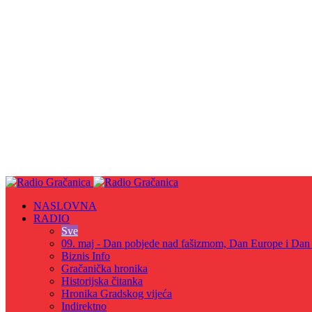
NASLOVNA
RADIO
Sve
09. maj - Dan pobjede nad fašizmom, Dan Europe i Dan Z
Biznis Info
Gračanička hronika
Historijska čitanka
Hronika Gradskog vijeća
Indirektno