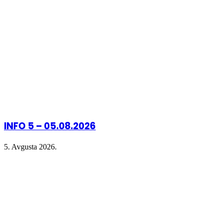
window)
window)
window)
INFO 5 – 05.08.2026
5. Avgusta 2026.