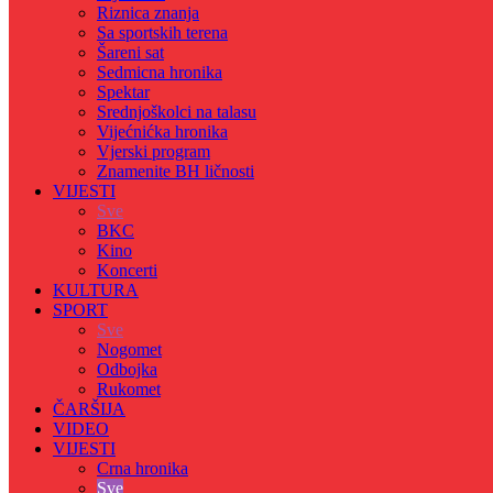
Riznica znanja
Sa sportskih terena
Šareni sat
Sedmicna hronika
Spektar
Srednjoškolci na talasu
Vijećnićka hronika
Vjerski program
Znamenite BH ličnosti
VIJESTI
Sve
BKC
Kino
Koncerti
KULTURA
SPORT
Sve
Nogomet
Odbojka
Rukomet
ČARŠIJA
VIDEO
VIJESTI
Crna hronika
Sve