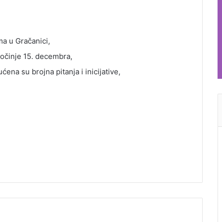
ma u Gračanici,
očinje 15. decembra,
ena su brojna pitanja i inicijative,