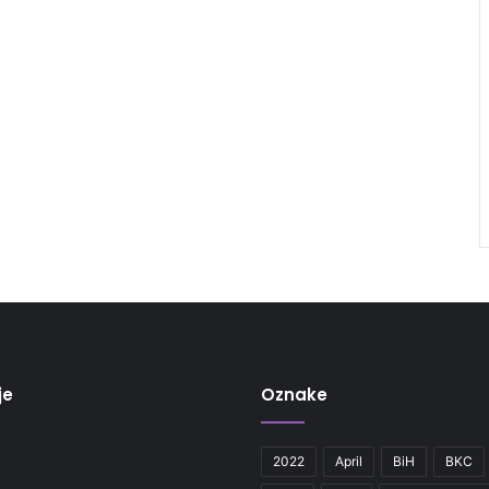
je
Oznake
2022
April
BiH
BKC