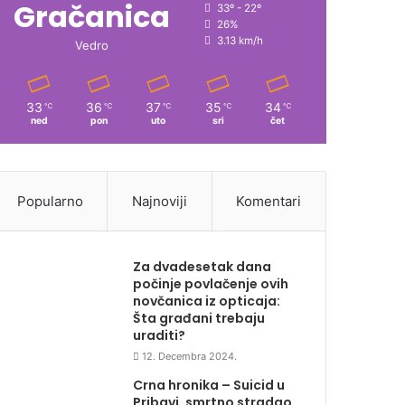
Gračanica
33º - 22º
26%
3.13 km/h
Vedro
33
36
37
35
34
℃
℃
℃
℃
℃
ned
pon
uto
sri
čet
Popularno
Najnoviji
Komentari
Za dvadesetak dana
počinje povlačenje ovih
novčanica iz opticaja:
Šta građani trebaju
uraditi?
12. Decembra 2024.
Crna hronika – Suicid u
Pribavi, smrtno stradao