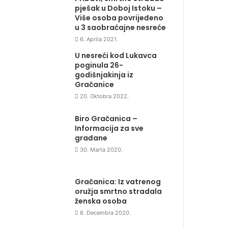
pješak u Doboj Istoku –
Više osoba povrijeđeno
u 3 saobraćajne nesreće
6. Aprila 2021.
U nesreći kod Lukavca
poginula 26-
godišnjakinja iz
Gračanice
20. Oktobra 2022.
Biro Gračanica –
Informacija za sve
građane
30. Marta 2020.
Gračanica: Iz vatrenog
oružja smrtno stradala
ženska osoba
8. Decembra 2020.