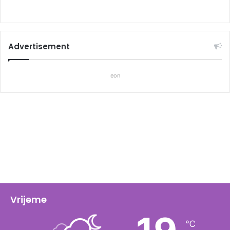
Advertisement
eon
Vrijeme
℃