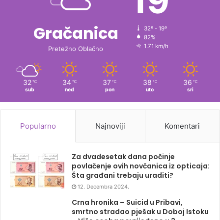
19
Gračanica
32º - 19º
82%
1.71 km/h
Pretežno Oblačno
32
34
37
38
36
℃
℃
℃
℃
℃
sub
ned
pon
uto
sri
Popularno
Najnoviji
Komentari
Za dvadesetak dana počinje
povlačenje ovih novčanica iz opticaja:
Šta građani trebaju uraditi?
12. Decembra 2024.
Crna hronika – Suicid u Pribavi,
smrtno stradao pješak u Doboj Istoku