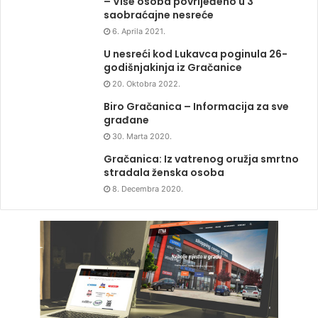
– Više osoba povrijeđeno u 3
saobraćajne nesreće
6. Aprila 2021.
U nesreći kod Lukavca poginula 26-
godišnjakinja iz Gračanice
20. Oktobra 2022.
Biro Gračanica – Informacija za sve
građane
30. Marta 2020.
Gračanica: Iz vatrenog oružja smrtno
stradala ženska osoba
8. Decembra 2020.