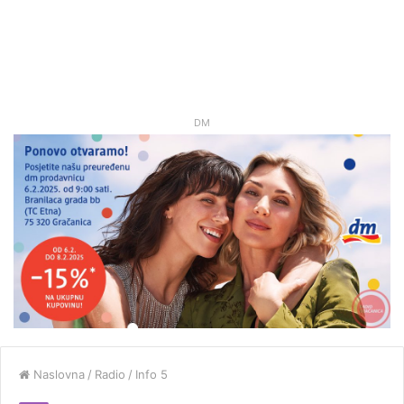
DM
Naslovna
/
Radio
/
Info 5