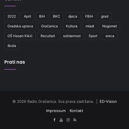
2022
April
BiH
BKC
djeca
FBiH
grad
Gradska uprava
Gračanica
Kultura
mladi
Nogomet
OŠ Hasan Kikić
Rezultati
solidarnost
Sport
sreca
škola
Prati nas
© 2026 Radio Gračanica. Sva prava zadržana. |
ED-Vision
Impressum
Kontakt