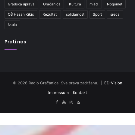
Gradska uprava
Gračanica
Kultura
mladi
Nogomet
OŠ Hasan Kikić
Rezultati
solidarnost
Sport
sreca
škola
Prati nas
© 2026 Radio Gračanica. Sva prava zadržana. |
ED-Vision
Impressum
Kontakt