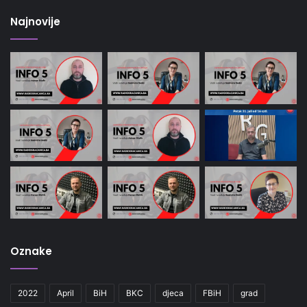
Najnovije
Oznake
2022
April
BiH
BKC
djeca
FBiH
grad