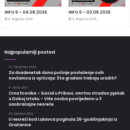
INFO 5 – 04.08.2026.
INFO 5 – 03.08.2026
4. Avgusta 2026.
3. Avgusta 2026.
Najpopularniji postovi
12. Decembra 2024.
Za dvadesetak dana počinje povlačenje ovih
novčanica iz opticaja: Šta građani trebaju uraditi?
6. Aprila 2021.
Crna hronika – Suicid u Pribavi, smrtno stradao pješak
u Doboj Istoku – Više osoba povrijeđeno u 3
saobraćajne nesreće
20. Oktobra 2022.
U nesreći kod Lukavca poginula 26-godišnjakinja iz
Gračanice