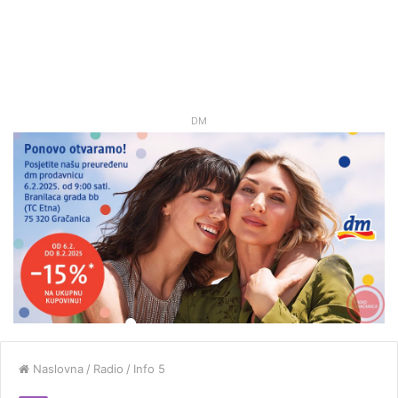
DM
Naslovna
/
Radio
/
Info 5