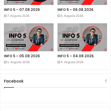
k
(
n
e
(
O
(
w
O
p
O
w
p
e
p
i
INFO 5 – 07.08.2026
INFO 5 – 06.08.2026.
e
n
e
n
n
s
n
d
7. Avgusta 2026.
6. Avgusta 2026.
s
i
s
o
i
n
i
w
n
n
n
)
n
e
n
e
w
e
w
w
w
w
i
w
i
n
i
n
d
n
d
o
d
o
w
o
w
)
w
)
)
INFO 5 – 05.08.2026
INFO 5 – 04.08.2026.
5. Avgusta 2026.
4. Avgusta 2026.
Facebook