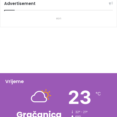
Advertisement
eon
Vrijeme
23
℃
Gračanica
32º - 21º
69%