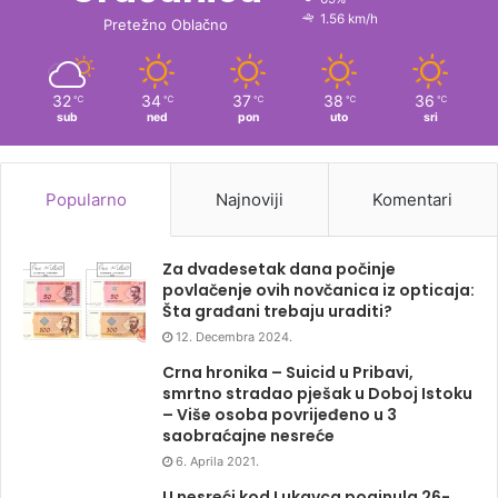
1.56 km/h
Pretežno Oblačno
32
34
37
38
36
℃
℃
℃
℃
℃
sub
ned
pon
uto
sri
Popularno
Najnoviji
Komentari
Za dvadesetak dana počinje
povlačenje ovih novčanica iz opticaja:
Šta građani trebaju uraditi?
12. Decembra 2024.
Crna hronika – Suicid u Pribavi,
smrtno stradao pješak u Doboj Istoku
– Više osoba povrijeđeno u 3
saobraćajne nesreće
6. Aprila 2021.
U nesreći kod Lukavca poginula 26-