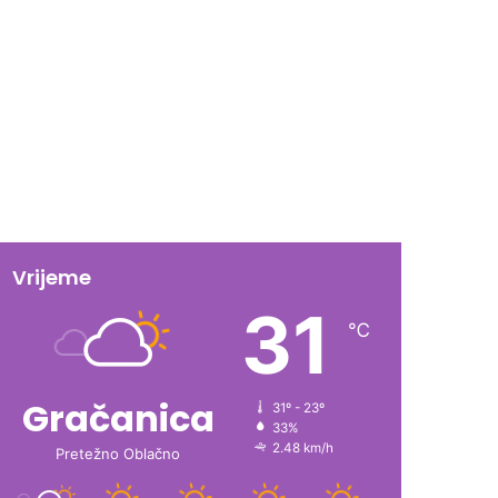
Vrijeme
31
℃
Gračanica
31º - 23º
33%
2.48 km/h
Pretežno Oblačno