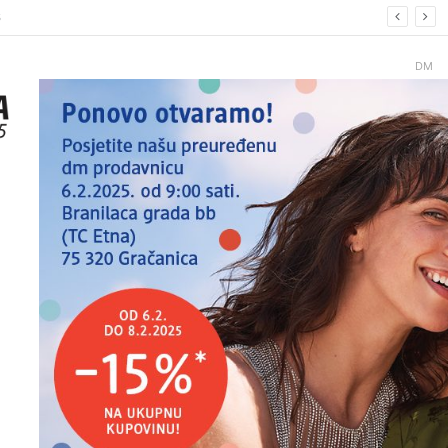
6.
DM