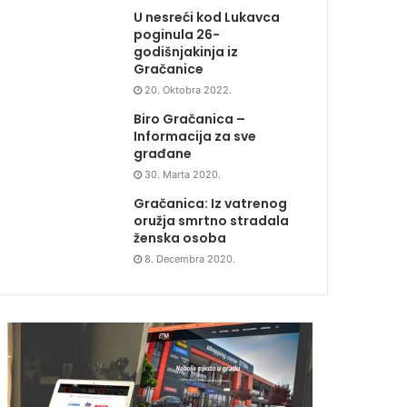
U nesreći kod Lukavca
poginula 26-
godišnjakinja iz
Gračanice
20. Oktobra 2022.
Biro Gračanica –
Informacija za sve
građane
30. Marta 2020.
Gračanica: Iz vatrenog
oružja smrtno stradala
ženska osoba
8. Decembra 2020.