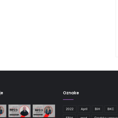
je
Oznake
2022
April
BiH
BKC
FBiH
grad
Gradska uprava