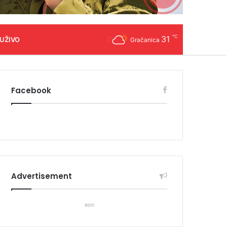
℃
31
 UŽIVO
Gračanica
Facebook
Advertisement
eon