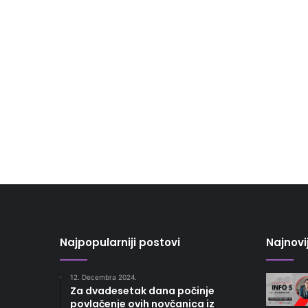
Najpopularniji postovi
Najnovi
12. Decembra 2024.
Za dvadesetak dana počinje
povlačenje ovih novčanica iz