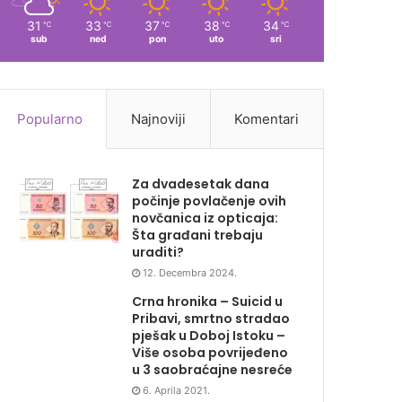
31
33
37
38
34
℃
℃
℃
℃
℃
sub
ned
pon
uto
sri
Popularno
Najnoviji
Komentari
Za dvadesetak dana
počinje povlačenje ovih
novčanica iz opticaja:
Šta građani trebaju
uraditi?
12. Decembra 2024.
Crna hronika – Suicid u
Pribavi, smrtno stradao
pješak u Doboj Istoku –
Više osoba povrijeđeno
u 3 saobraćajne nesreće
6. Aprila 2021.