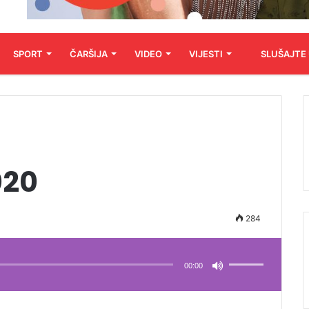
SPORT
ČARŠIJA
VIDEO
VIJESTI
SLUŠAJTE
020
284
Koristite
Gore/Dole
strelice
00:00
za
pojačavanje
ili
smanjivanje
tona.