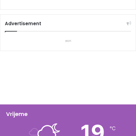
Advertisement
eon
Vrijeme
19
℃