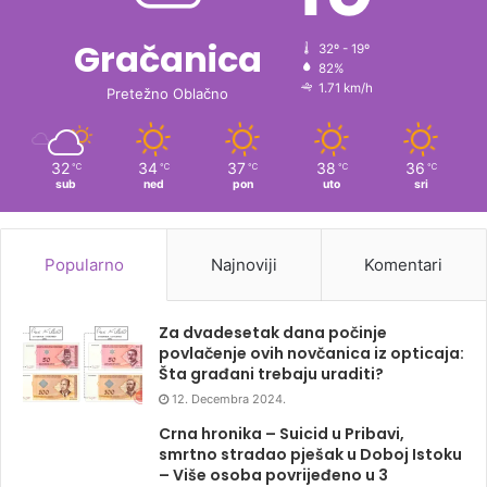
Gračanica
32º - 19º
82%
1.71 km/h
Pretežno Oblačno
32
34
37
38
36
℃
℃
℃
℃
℃
sub
ned
pon
uto
sri
Popularno
Najnoviji
Komentari
Za dvadesetak dana počinje
povlačenje ovih novčanica iz opticaja:
Šta građani trebaju uraditi?
12. Decembra 2024.
Crna hronika – Suicid u Pribavi,
smrtno stradao pješak u Doboj Istoku
– Više osoba povrijeđeno u 3