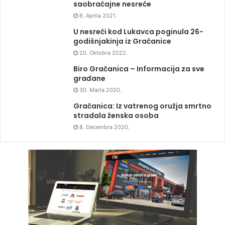
saobraćajne nesreće
6. Aprila 2021.
U nesreći kod Lukavca poginula 26-
godišnjakinja iz Gračanice
20. Oktobra 2022.
Biro Gračanica – Informacija za sve
građane
30. Marta 2020.
Gračanica: Iz vatrenog oružja smrtno
stradala ženska osoba
8. Decembra 2020.