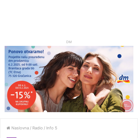
DM
Naslovna
/
Radio
/
Info 5