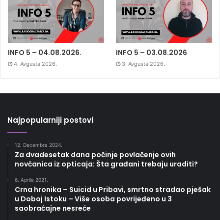
INFO 5 – 04.08.2026.
INFO 5 – 03.08.2026
4. Avgusta 2026.
3. Avgusta 2026.
Najpopularniji postovi
12. Decembra 2024.
Za dvadesetak dana počinje povlačenje ovih
novčanica iz opticaja: Šta građani trebaju uraditi?
6. Aprila 2021.
Crna hronika – Suicid u Pribavi, smrtno stradao pješak
u Doboj Istoku – Više osoba povrijeđeno u 3
saobraćajne nesreće