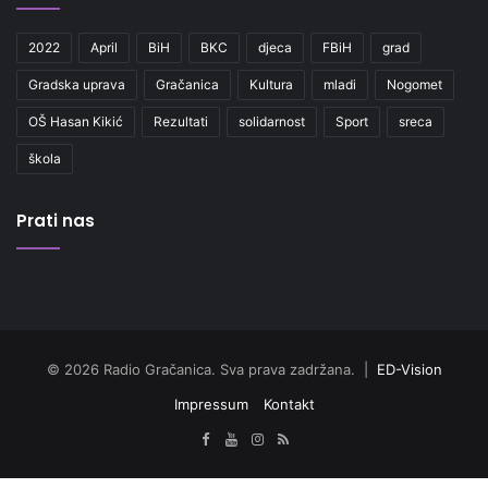
2022
April
BiH
BKC
djeca
FBiH
grad
Gradska uprava
Gračanica
Kultura
mladi
Nogomet
OŠ Hasan Kikić
Rezultati
solidarnost
Sport
sreca
škola
Prati nas
© 2026 Radio Gračanica. Sva prava zadržana. |
ED-Vision
Impressum
Kontakt