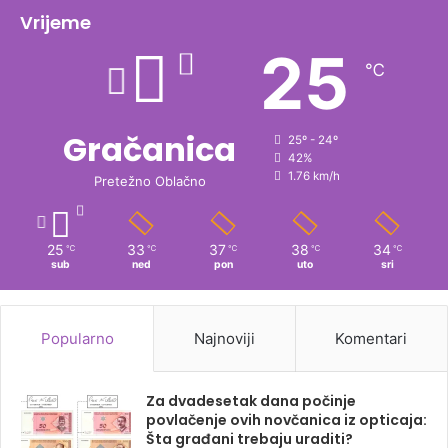
Vrijeme
25
℃
Gračanica
25º - 24º
42%
1.76 km/h
Pretežno Oblačno
25
33
37
38
34
℃
℃
℃
℃
℃
sub
ned
pon
uto
sri
Popularno
Najnoviji
Komentari
Za dvadesetak dana počinje
povlačenje ovih novčanica iz opticaja:
Šta građani trebaju uraditi?