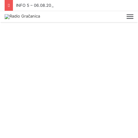
INFO 5 – 06.08.2026.
Me