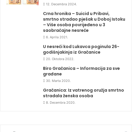
12. Decembra 2024.
Crna hronika – Suicid u Pribavi,
smrtno stradao pješak u Doboj Istoku
– Više osoba povrijeđeno u 3
saobraćajne nesreće
6. Aprila 2021.
U nesreći kod Lukavca poginula 26-
godišnjakinja iz Gračanice
20. Oktobra 2022.
Biro Gračanica – Informacija za sve
građane
30. Marta 2020.
Gračanica: Iz vatrenog oružja smrtno
stradala ženska osoba
8. Decembra 2020.