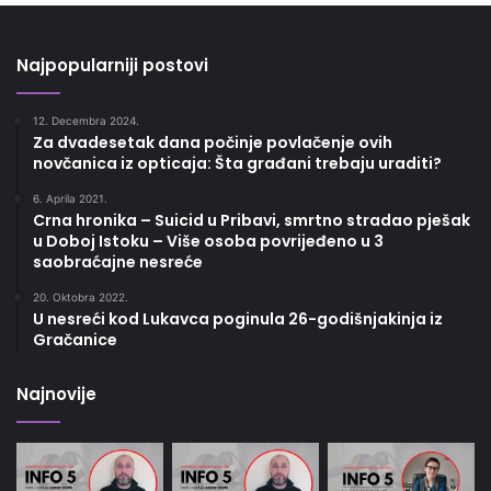
Najpopularniji postovi
12. Decembra 2024.
Za dvadesetak dana počinje povlačenje ovih
novčanica iz opticaja: Šta građani trebaju uraditi?
6. Aprila 2021.
Crna hronika – Suicid u Pribavi, smrtno stradao pješak
u Doboj Istoku – Više osoba povrijeđeno u 3
saobraćajne nesreće
20. Oktobra 2022.
U nesreći kod Lukavca poginula 26-godišnjakinja iz
Gračanice
Najnovije