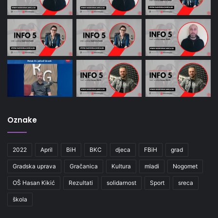
Oznake
2022
April
BiH
BKC
djeca
FBiH
grad
Gradska uprava
Gračanica
Kultura
mladi
Nogomet
OŠ Hasan Kikić
Rezultati
solidarnost
Sport
sreca
škola