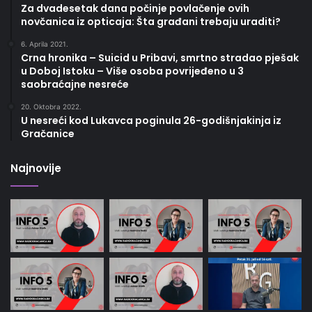
Za dvadesetak dana počinje povlačenje ovih
novčanica iz opticaja: Šta građani trebaju uraditi?
6. Aprila 2021.
Crna hronika – Suicid u Pribavi, smrtno stradao pješak
u Doboj Istoku – Više osoba povrijeđeno u 3
saobraćajne nesreće
20. Oktobra 2022.
U nesreći kod Lukavca poginula 26-godišnjakinja iz
Gračanice
Najnovije