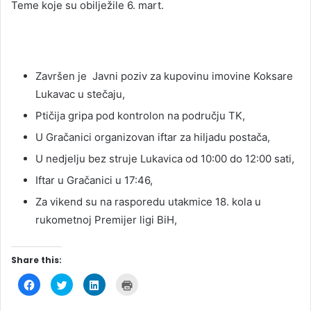
Teme koje su obilježile 6. mart.
Završen je Javni poziv za kupovinu imovine Koksare
Lukavac u stečaju,
Ptičija gripa pod kontrolon na području TK,
U Gračanici organizovan iftar za hiljadu postača,
U nedjelju bez struje Lukavica od 10:00 do 12:00 sati,
Iftar u Gračanici u 17:46,
Za vikend su na rasporedu utakmice 18. kola u
rukometnoj Premijer ligi BiH,
Share this:
C
C
C
C
l
l
l
l
i
i
i
i
c
c
c
c