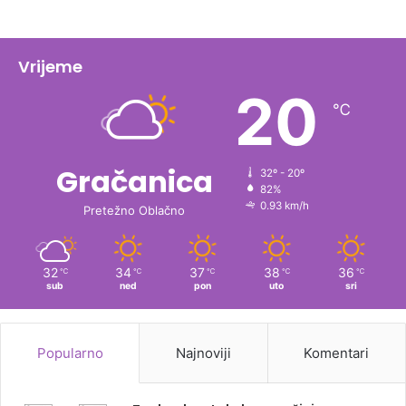
Vrijeme
20
℃
Gračanica
32º - 20º
82%
0.93 km/h
Pretežno Oblačno
32
34
37
38
36
℃
℃
℃
℃
℃
sub
ned
pon
uto
sri
Popularno
Najnoviji
Komentari