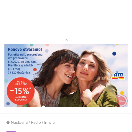
DM
Naslovna
/
Radio
/
Info 5