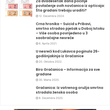
Za dvadesetak dana počinje
povlačenje ovih novčanica iz opticaja:
Šta građani trebaju uraditi?
12. Decembra 2024.
Crna hronika – Suicid u Pribavi,
smrtno stradao pješak u Doboj Istoku
– Više osoba povrijeđeno u 3
saobraćajne nesreće
6. Aprila 2021.
U nesreći kod Lukavca poginula 26-
godišnjakinja iz Gračanice
20. Oktobra 2022.
Biro Gračanica – Informacija za sve
građane
30. Marta 2020.
Gračanica: Iz vatrenog oružja smrtno
stradala ženska osoba
8. Decembra 2020.