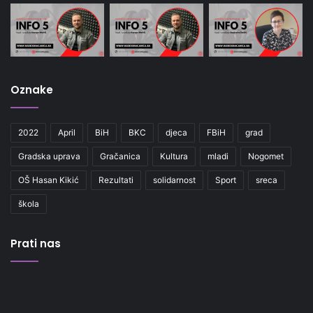
Oznake
2022
April
BiH
BKC
djeca
FBiH
grad
Gradska uprava
Gračanica
Kultura
mladi
Nogomet
OŠ Hasan Kikić
Rezultati
solidarnost
Sport
sreca
škola
Prati nas