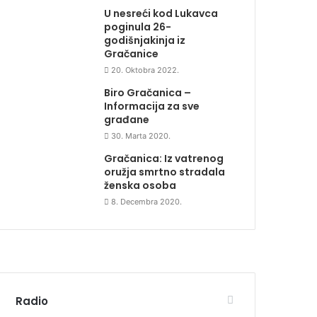
U nesreći kod Lukavca
poginula 26-
godišnjakinja iz
Gračanice
20. Oktobra 2022.
Biro Gračanica –
Informacija za sve
građane
30. Marta 2020.
Gračanica: Iz vatrenog
oružja smrtno stradala
ženska osoba
8. Decembra 2020.
Radio