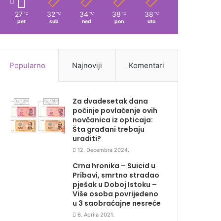
27
32
34
38
38
℃
℃
℃
℃
℃
pet
sub
ned
pon
uto
Popularno
Najnoviji
Komentari
Za dvadesetak dana
počinje povlačenje ovih
novčanica iz opticaja:
Šta građani trebaju
uraditi?
12. Decembra 2024.
Crna hronika – Suicid u
Pribavi, smrtno stradao
pješak u Doboj Istoku –
Više osoba povrijeđeno
u 3 saobraćajne nesreće
6. Aprila 2021.