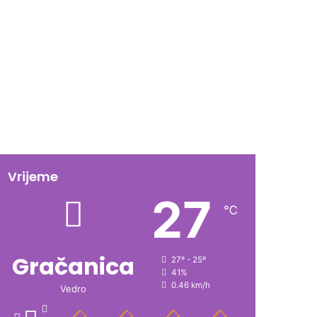
Vrijeme
27
℃
Gračanica
27º - 25º
41%
0.46 km/h
Vedro