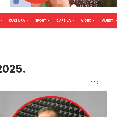
KULTURA
SPORT
ČARŠIJA
VIDEO
VIJESTI
2025.
212
Audio
Player