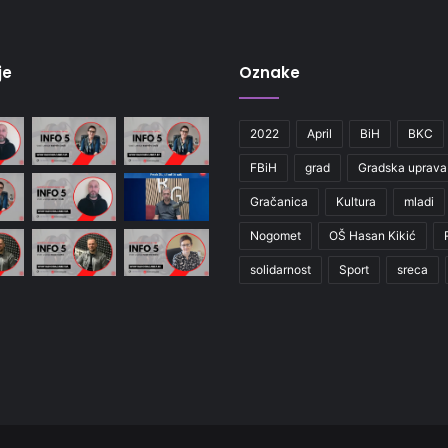
je
Oznake
2022
April
BiH
BKC
FBiH
grad
Gradska uprava
Gračanica
Kultura
mladi
Nogomet
OŠ Hasan Kikić
solidarnost
Sport
sreca