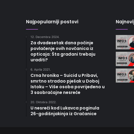
Najpopularniji postovi
Najnovi
12. Decembra 2024.
Za dvadesetak dana počinje
povlačenje ovih novčanica iz
opticaja: Šta građani trebaju
uraditi?
6. Aprila 2021.
Crna hronika – Suicid u Pribavi,
smrtno stradao pješak u Doboj
Istoku – Više osoba povrijeđeno u
3 saobraćajne nesreće
20. Oktobra 2022.
U nesreći kod Lukavca poginula
26-godišnjakinja iz Gračanice