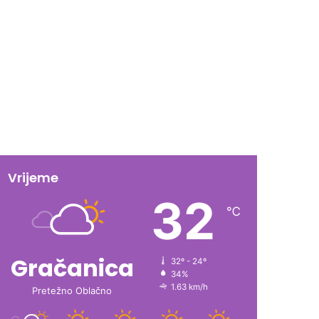
Vrijeme
32
℃
Gračanica
32º - 24º
34%
1.63 km/h
Pretežno Oblačno