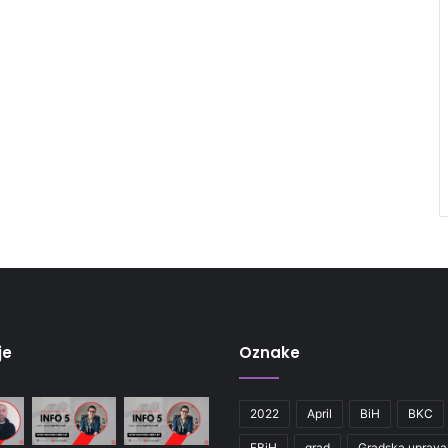
je
Oznake
2022
April
BiH
BKC
FBiH
grad
Gradska uprava