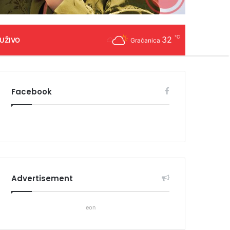
℃
32
 UŽIVO
Gračanica
Facebook
Advertisement
eon