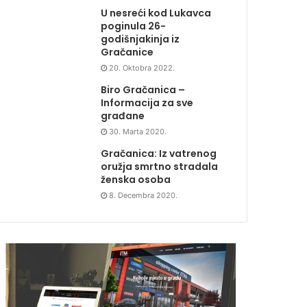
U nesreći kod Lukavca
poginula 26-
godišnjakinja iz
Gračanice
20. Oktobra 2022.
Biro Gračanica –
Informacija za sve
građane
30. Marta 2020.
Gračanica: Iz vatrenog
oružja smrtno stradala
ženska osoba
8. Decembra 2020.