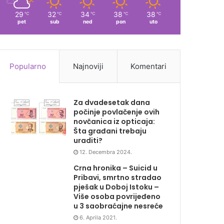
29
32
34
38
38
℃
℃
℃
℃
℃
pet
sub
ned
pon
uto
Popularno
Najnoviji
Komentari
Za dvadesetak dana
počinje povlačenje ovih
novčanica iz opticaja:
Šta građani trebaju
uraditi?
12. Decembra 2024.
Crna hronika – Suicid u
Pribavi, smrtno stradao
pješak u Doboj Istoku –
Više osoba povrijeđeno
u 3 saobraćajne nesreće
6. Aprila 2021.