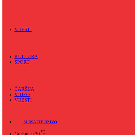
Vijećnićka hronika
Vjerski program
Znamenite BH ličnosti
VIJESTI
Sve
BKC
Kino
Koncerti
KULTURA
SPORT
Sve
Nogomet
Odbojka
Rukomet
ČARŠIJA
VIDEO
VIJESTI
Sve
Crna hronika
SLUŠAJTE UŽIVO
℃
Gračanica
30
Naslovna
/
Radio
/
Info 5
/
Info 5 – 06.06.2022
Info 5