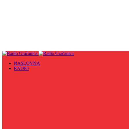
NASLOVNA
RADIO
Sve
09. maj - Dan pobjede nad fašizmom, Dan Europe i Dan Z
Biznis Info
Gračanička hronika
Historijska čitanka
Hronika Gradskog vijeća
Indirektno
Info 5
Info 8
Iz kulturne baštine BiH
Iz MZ
Izaberi zdravlje
Izbori 2024