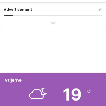
Advertisement
eon
Vrijeme
19
℃