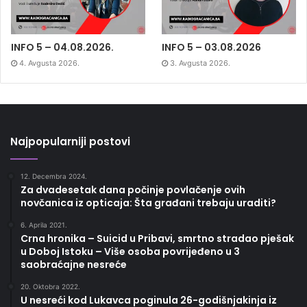
INFO 5 – 04.08.2026.
INFO 5 – 03.08.2026
4. Avgusta 2026.
3. Avgusta 2026.
Najpopularniji postovi
12. Decembra 2024.
Za dvadesetak dana počinje povlačenje ovih
novčanica iz opticaja: Šta građani trebaju uraditi?
6. Aprila 2021.
Crna hronika – Suicid u Pribavi, smrtno stradao pješak
u Doboj Istoku – Više osoba povrijeđeno u 3
saobraćajne nesreće
20. Oktobra 2022.
U nesreći kod Lukavca poginula 26-godišnjakinja iz