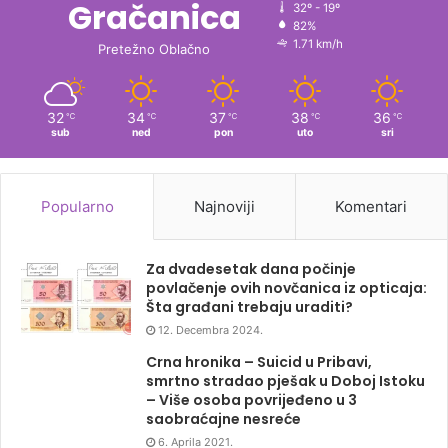
Gračanica
32º - 19º
82%
1.71 km/h
Pretežno Oblačno
32
34
37
38
36
℃
℃
℃
℃
℃
sub
ned
pon
uto
sri
Popularno
Najnoviji
Komentari
Za dvadesetak dana počinje
povlačenje ovih novčanica iz opticaja:
Šta građani trebaju uraditi?
12. Decembra 2024.
Crna hronika – Suicid u Pribavi,
smrtno stradao pješak u Doboj Istoku
– Više osoba povrijeđeno u 3
saobraćajne nesreće
6. Aprila 2021.