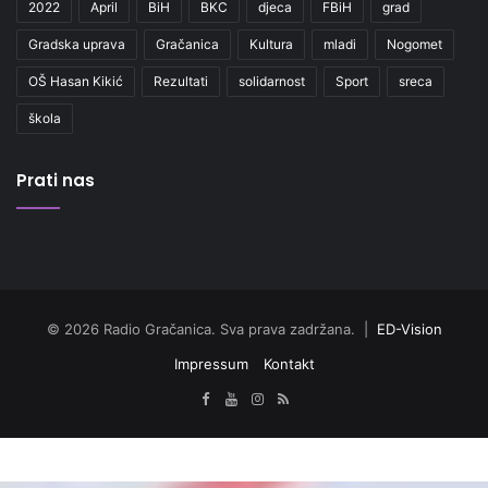
2022
April
BiH
BKC
djeca
FBiH
grad
Gradska uprava
Gračanica
Kultura
mladi
Nogomet
OŠ Hasan Kikić
Rezultati
solidarnost
Sport
sreca
škola
Prati nas
© 2026 Radio Gračanica. Sva prava zadržana. |
ED-Vision
Impressum
Kontakt