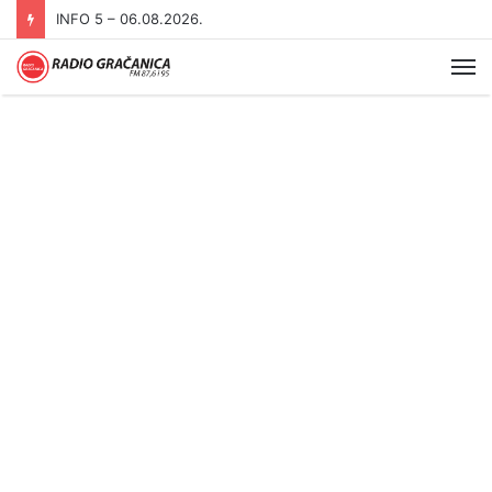
INFO 5 – 05.08.2026
Me