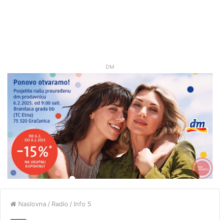
DM
Naslovna
/
Radio
/
Info 5