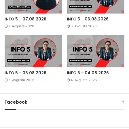
o
e
d
n
o
r
I
n
k
(
n
e
(
O
(
w
O
p
O
w
p
e
p
i
INFO 5 – 07.08.2026
INFO 5 – 06.08.2026.
e
n
e
n
n
s
n
d
7. Avgusta 2026.
6. Avgusta 2026.
s
i
s
o
i
n
i
w
n
n
n
)
n
e
n
e
w
e
w
w
w
w
i
w
i
n
i
n
d
n
d
o
d
o
w
o
w
)
w
)
)
INFO 5 – 05.08.2026
INFO 5 – 04.08.2026.
5. Avgusta 2026.
4. Avgusta 2026.
Facebook