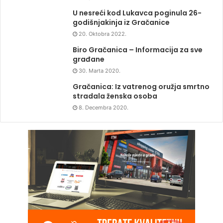
U nesreći kod Lukavca poginula 26-
godišnjakinja iz Gračanice
20. Oktobra 2022.
Biro Gračanica – Informacija za sve
građane
30. Marta 2020.
Gračanica: Iz vatrenog oružja smrtno
stradala ženska osoba
8. Decembra 2020.