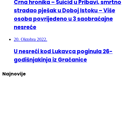
Crna hronika – Suicid u Pribavi, smrtno
stradao pješak u Doboj Istoku – Više
osoba povrijeđeno u 3 saobraćajne
nesreće
20. Oktobra 2022.
U nesreći kod Lukavca poginula 26-
godišnjakinja iz Gračanice
Najnovije