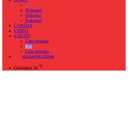
Sve
Nogomet
Odbojka
Rukomet
ČARŠIJA
VIDEO
VIJESTI
Crna hronika
Sve
Crna hronika
SLUŠAJTE UŽIVO
℃
Gračanica
26