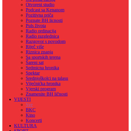
Otvoreni studio
Podcast sa Kenanom
Pozitivna priča
Poznate BH licnosti
Puls života
Radio ordinacija
Radio razglednica
Razgovor s povodom
Riječ više
Riznica znanja
Sa sportskih terena
Šareni sat
Sedmicna hronika
Spektar
Srednjoškolci na talasu
Vijećnićka hronika
Vjerski program
Znamenite BH ličnosti
VIJESTI
Sve
BKC
Kino
Koncerti
KULTURA
SPORT