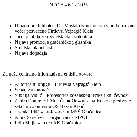
INFO 5 – 6.12.2025.
U narodnoj biblioteci Dr. Mustafa Kamarić održano književno
večer posvećeno Firdevsi Vejzagić Klein
Jučer je obilježen Svjetski dan volontera
Najava promocije gračaničkog glasnika
Sportske aktuelnosti
Najava događaja
Za našu centralno informativnu emisiju govore:
Autorica tri knjige – Firdevsa Vejzagić Klein
Senad Zukanović
Subhija Mujić – Profesorica bosanskog jezika i književnosti
Amira Dautović i Aida Čamdžić – nastavnice koje predvode
sekciju volontera u OŠ Hasan Kikić
Jesenka Pitić – profesorica u MSŠ Gračanica
Amra Saračević – organizacija PIPOL
Edin Mujić – trener RK Gračanica