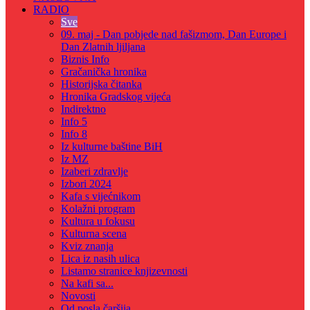
RADIO
Sve
09. maj - Dan pobjede nad fašizmom, Dan Europe i
Dan Zlatnih ljiljana
Biznis Info
Gračanička hronika
Historijska čitanka
Hronika Gradskog vijeća
Indirektno
Info 5
Info 8
Iz kulturne baštine BiH
Iz MZ
Izaberi zdravlje
Izbori 2024
Kafa s vijećnikom
Kolažni program
Kultura u fokusu
Kulturna scena
Kviz znanja
Lica iz nasih ulica
Listamo stranice knjizevnosti
Na kafi sa...
Novosti
Od posla čaršija