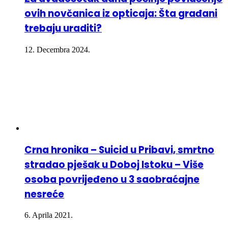
ovih novčanica iz opticaja: Šta građani
trebaju uraditi?
12. Decembra 2024.
Crna hronika – Suicid u Pribavi, smrtno
stradao pješak u Doboj Istoku – Više
osoba povrijeđeno u 3 saobraćajne
nesreće
6. Aprila 2021.