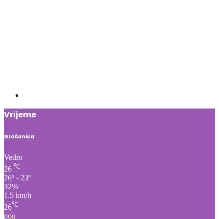
Vrijeme
Gračanica
Vedro
℃
26
26º - 23º
32%
1.5 km/h
℃
26
pon