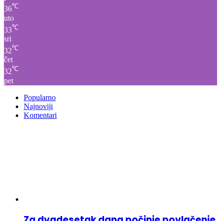
℃
36
uto
℃
33
sri
℃
32
čet
℃
32
pet
Popularno
Najnoviji
Komentari
Za dvadesetak dana počinje povlačenje