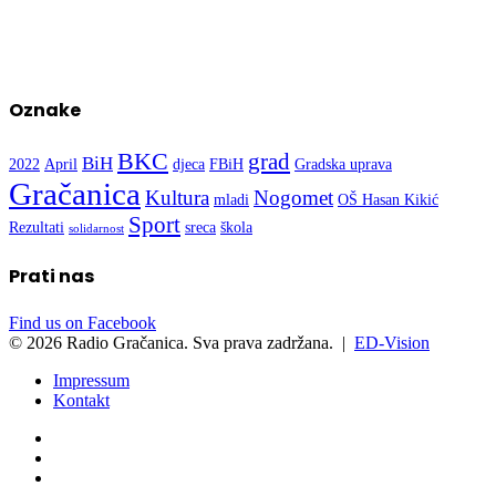
Oznake
BKC
grad
BiH
2022
April
djeca
FBiH
Gradska uprava
Gračanica
Kultura
Nogomet
mladi
OŠ Hasan Kikić
Sport
Rezultati
sreca
škola
solidarnost
Prati nas
Find us on Facebook
© 2026 Radio Gračanica. Sva prava zadržana. |
ED-Vision
Impressum
Kontakt