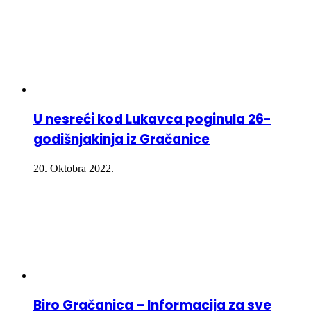
U nesreći kod Lukavca poginula 26-
godišnjakinja iz Gračanice
20. Oktobra 2022.
Biro Gračanica – Informacija za sve