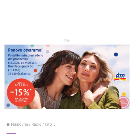
DM
Naslovna
/
Radio
/
Info 5