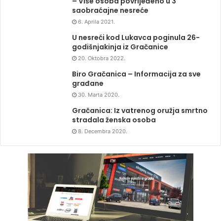
– Više osoba povrijeđeno u 3
saobraćajne nesreće
6. Aprila 2021.
U nesreći kod Lukavca poginula 26-
godišnjakinja iz Gračanice
20. Oktobra 2022.
Biro Gračanica – Informacija za sve
građane
30. Marta 2020.
Gračanica: Iz vatrenog oružja smrtno
stradala ženska osoba
8. Decembra 2020.