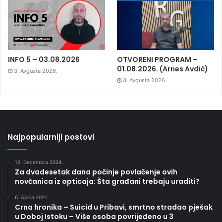
INFO 5 – 03.08.2026
OTVORENI PROGRAM –
01.08.2026. (Arnes Avdić)
3. Avgusta 2026.
3. Avgusta 2026.
Najpopularniji postovi
12. Decembra 2024.
Za dvadesetak dana počinje povlačenje ovih
novčanica iz opticaja: Šta građani trebaju uraditi?
6. Aprila 2021.
Crna hronika – Suicid u Pribavi, smrtno stradao pješak
u Doboj Istoku – Više osoba povrijeđeno u 3