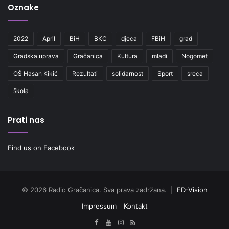
Oznake
2022
April
BiH
BKC
djeca
FBiH
grad
Gradska uprava
Gračanica
Kultura
mladi
Nogomet
OŠ Hasan Kikić
Rezultati
solidarnost
Sport
sreca
škola
Prati nas
Find us on Facebook
© 2026 Radio Gračanica. Sva prava zadržana. |
ED-Vision
Impressum
Kontakt