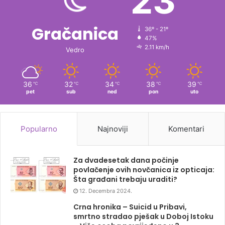
23
Gračanica
36º - 21º
47%
2.11 km/h
Vedro
36
32
34
38
39
℃
℃
℃
℃
℃
pet
sub
ned
pon
uto
Popularno
Najnoviji
Komentari
Za dvadesetak dana počinje
povlačenje ovih novčanica iz opticaja:
Šta građani trebaju uraditi?
12. Decembra 2024.
Crna hronika – Suicid u Pribavi,
smrtno stradao pješak u Doboj Istoku