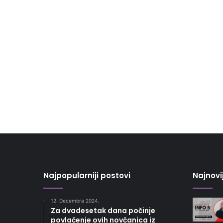
Najpopularniji postovi
Najnovi
12. Decembra 2024.
Za dvadesetak dana počinje
povlačenje ovih novčanica iz