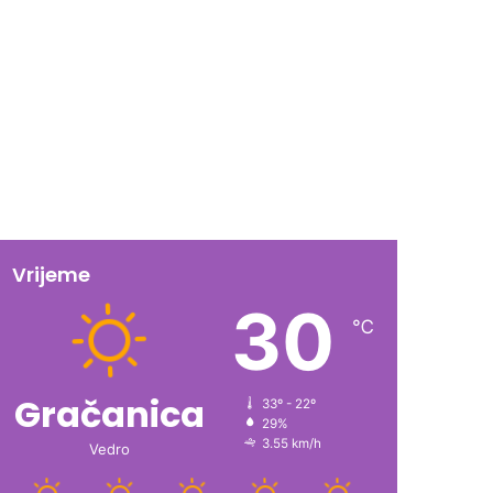
Vrijeme
30
℃
Gračanica
33º - 22º
29%
3.55 km/h
Vedro