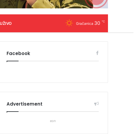
℃
30
 UŽIVO
Gračanica
Facebook
Advertisement
eon