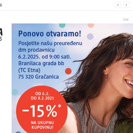
26.
DM