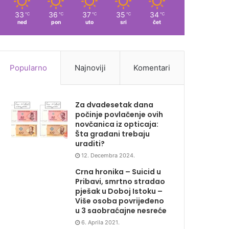
33
36
37
35
34
℃
℃
℃
℃
℃
ned
pon
uto
sri
čet
Popularno
Najnoviji
Komentari
Za dvadesetak dana
počinje povlačenje ovih
novčanica iz opticaja:
Šta građani trebaju
uraditi?
12. Decembra 2024.
Crna hronika – Suicid u
Pribavi, smrtno stradao
pješak u Doboj Istoku –
Više osoba povrijeđeno
u 3 saobraćajne nesreće
6. Aprila 2021.