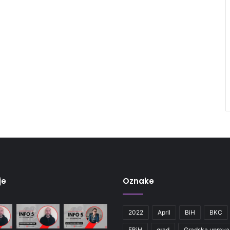
je
Oznake
2022
April
BiH
BKC
FBiH
grad
Gradska uprava