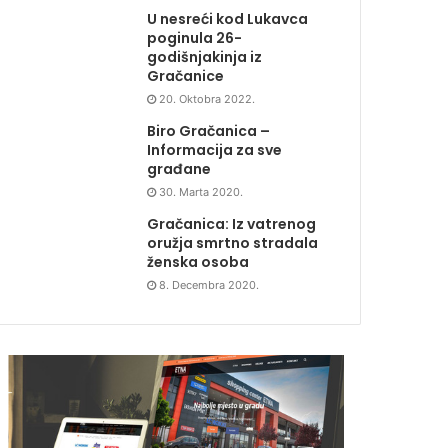
U nesreći kod Lukavca
poginula 26-
godišnjakinja iz
Gračanice
20. Oktobra 2022.
Biro Gračanica –
Informacija za sve
građane
30. Marta 2020.
Gračanica: Iz vatrenog
oružja smrtno stradala
ženska osoba
8. Decembra 2020.