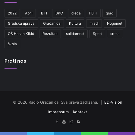
2022
April
BiH
BKC
djeca
FBiH
grad
Gradska uprava
Gračanica
Kultura
mladi
Nogomet
OŠ Hasan Kikić
Rezultati
solidarnost
Sport
sreca
škola
Prati nas
© 2026 Radio Gračanica. Sva prava zadržana. |
ED-Vision
Impressum
Kontakt