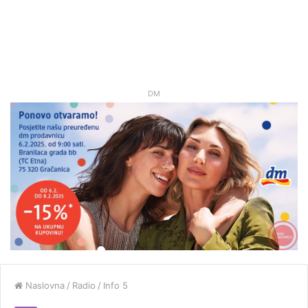
DM
Naslovna
/
Radio
/
Info 5