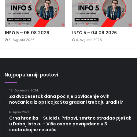
INFO 5 – 05.08.2026
INFO 5 – 04.08.2026.
5. Avgusta 2026.
4. Avgusta 2026.
Najpopularniji postovi
12. Decembra 2024.
Za dvadesetak dana počinje povlačenje ovih
novčanica iz opticaja: Šta građani trebaju uraditi?
6. Aprila 2021.
Crna hronika – Suicid u Pribavi, smrtno stradao pješak
u Doboj Istoku – Više osoba povrijeđeno u 3
saobraćajne nesreće