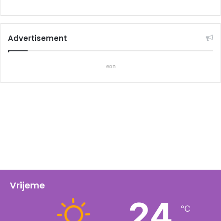
Advertisement
eon
Vrijeme
24
℃