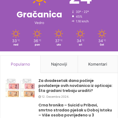
Gračanica
33º - 22º
45%
1.16 km/h
Vedro
33
36
37
34
34
℃
℃
℃
℃
℃
ned
pon
uto
sri
čet
Popularno
Najnoviji
Komentari
Za dvadesetak dana počinje
povlačenje ovih novčanica iz opticaja:
Šta građani trebaju uraditi?
12. Decembra 2024.
Crna hronika – Suicid u Pribavi,
smrtno stradao pješak u Doboj Istoku
– Više osoba povrijeđeno u 3