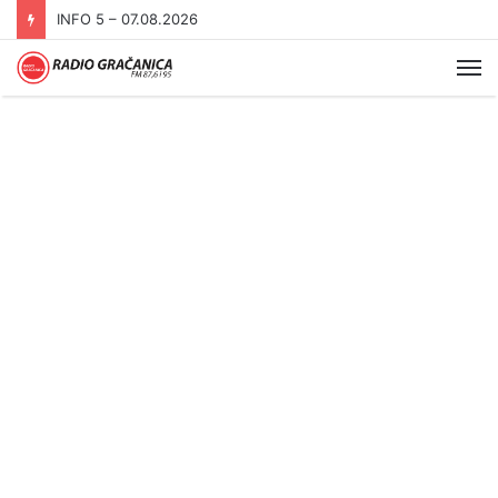
INFO 5 – 06.08.2026.
Me