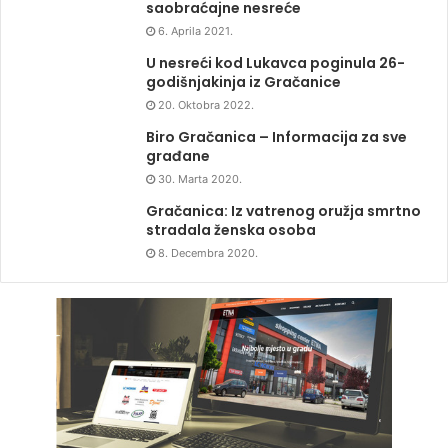
saobraćajne nesreće
6. Aprila 2021.
U nesreći kod Lukavca poginula 26-
godišnjakinja iz Gračanice
20. Oktobra 2022.
Biro Gračanica – Informacija za sve
građane
30. Marta 2020.
Gračanica: Iz vatrenog oružja smrtno
stradala ženska osoba
8. Decembra 2020.