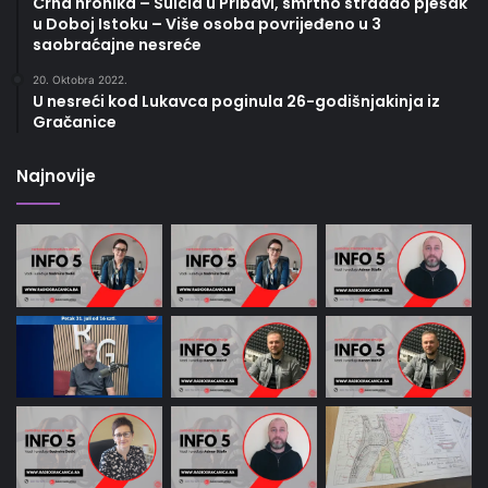
Crna hronika – Suicid u Pribavi, smrtno stradao pješak
u Doboj Istoku – Više osoba povrijeđeno u 3
saobraćajne nesreće
20. Oktobra 2022.
U nesreći kod Lukavca poginula 26-godišnjakinja iz
Gračanice
Najnovije