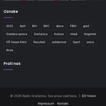
Oznake
2022
April
BiH
BKC
djeca
FBiH
grad
Gradska uprava
Gračanica
Kultura
mladi
Nogomet
OŠ Hasan Kikić
Rezultati
solidarnost
Sport
sreca
škola
Prati nas
© 2026 Radio Gračanica. Sva prava zadržana. |
ED-Vision
Impressum
Kontakt