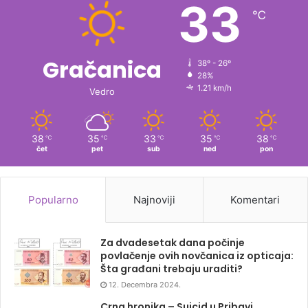
33
℃
Gračanica
38º - 26º
28%
1.21 km/h
Vedro
38
35
33
35
38
℃
℃
℃
℃
℃
čet
pet
sub
ned
pon
Popularno
Najnoviji
Komentari
Za dvadesetak dana počinje
povlačenje ovih novčanica iz opticaja:
Šta građani trebaju uraditi?
12. Decembra 2024.
Crna hronika – Suicid u Pribavi,