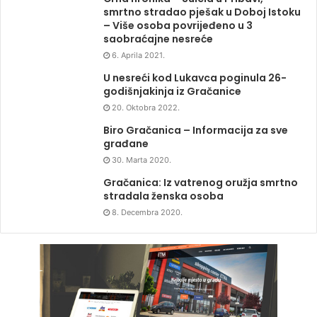
smrtno stradao pješak u Doboj Istoku
– Više osoba povrijeđeno u 3
saobraćajne nesreće
6. Aprila 2021.
U nesreći kod Lukavca poginula 26-
godišnjakinja iz Gračanice
20. Oktobra 2022.
Biro Gračanica – Informacija za sve
građane
30. Marta 2020.
Gračanica: Iz vatrenog oružja smrtno
stradala ženska osoba
8. Decembra 2020.