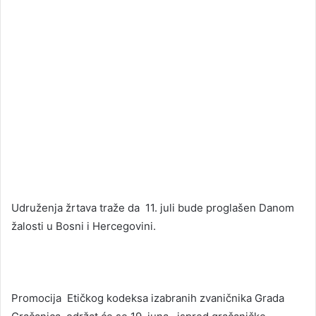
Udruženja žrtava traže da 11. juli bude proglašen Danom
žalosti u Bosni i Hercegovini.
Promocija Etičkog kodeksa izabranih zvaničnika Grada