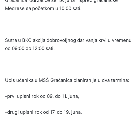
Gračanica održat će se 19. juna ispred gračaničke
Medrese sa početkom u 10:00 sati.
Sutra u BKC akcija dobrovoljnog darivanja krvi u vremenu
od 09:00 do 12:00 sati.
Upis učenika u MSŠ Gračanica planiran je u dva termina:
-prvi upisni rok od 09. do 11. juna,
-drugi upisni rok od 17. do 19. juna.