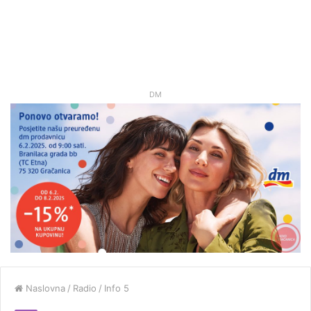
DM
Naslovna
/
Radio
/
Info 5