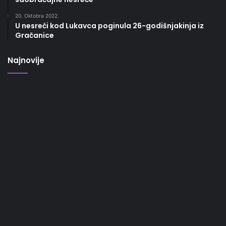
20. Oktobra 2022.
U nesreći kod Lukavca poginula 26-godišnjakinja iz
Gračanice
Najnovije