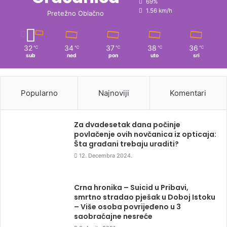
69%
1.56 km/h
Pretežno Oblačno
32
34
37
38
36
℃
℃
℃
℃
℃
sub
ned
pon
uto
sri
Popularno
Najnoviji
Komentari
Za dvadesetak dana počinje
povlačenje ovih novčanica iz opticaja:
Šta građani trebaju uraditi?
12. Decembra 2024.
Crna hronika – Suicid u Pribavi,
smrtno stradao pješak u Doboj Istoku
– Više osoba povrijeđeno u 3
saobraćajne nesreće