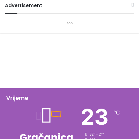
Advertisement
eon
Vrijeme
23
℃
Gračanica
32º - 21º