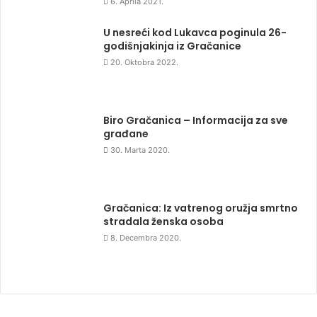
6. Aprila 2021.
U nesreći kod Lukavca poginula 26-
godišnjakinja iz Gračanice
20. Oktobra 2022.
Biro Gračanica – Informacija za sve
građane
30. Marta 2020.
Gračanica: Iz vatrenog oružja smrtno
stradala ženska osoba
8. Decembra 2020.