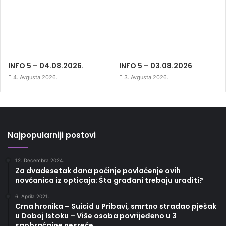
INFO 5 – 04.08.2026.
INFO 5 – 03.08.2026
4. Avgusta 2026.
3. Avgusta 2026.
Najpopularniji postovi
12. Decembra 2024.
Za dvadesetak dana počinje povlačenje ovih
novčanica iz opticaja: Šta građani trebaju uraditi?
6. Aprila 2021.
Crna hronika – Suicid u Pribavi, smrtno stradao pješak
u Doboj Istoku – Više osoba povrijeđeno u 3
saobraćajne nesreće