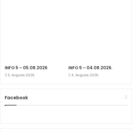
d
o
d
o
w
o
w
)
w
)
)
INFO 5 – 05.08.2026
INFO 5 – 04.08.2026.
5. Avgusta 2026.
4. Avgusta 2026.
Facebook