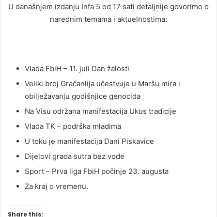
U današnjem izdanju Infa 5 od 17 sati detaljnije govorimo o
narednim temama i aktuelnostima:
Vlada FbiH – 11. juli Dan žalosti
Veliki broj Gračanlija učestvuje u Maršu mira i
obilježavanju godišnjice genocida
Na Visu održana manifestacija Ukus tradicije
Vlada TK – podrška mladima
U toku je manifestacija Dani Piskavice
Dijelovi grada sutra bez vode
Sport – Prva liga FbiH počinje 23. augusta
Za kraj o vremenu.
Share this: