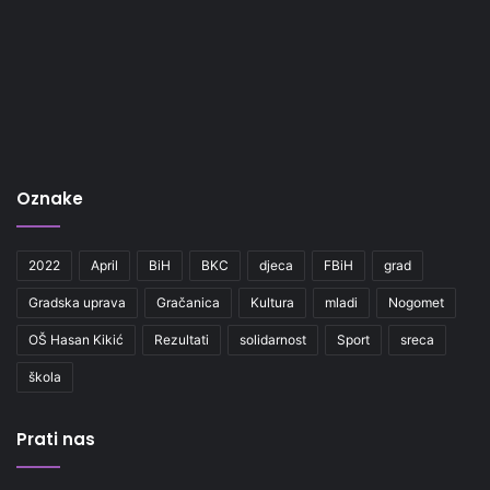
Oznake
2022
April
BiH
BKC
djeca
FBiH
grad
Gradska uprava
Gračanica
Kultura
mladi
Nogomet
OŠ Hasan Kikić
Rezultati
solidarnost
Sport
sreca
škola
Prati nas