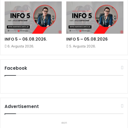
n
n
n
)
n
e
n
e
w
e
w
w
w
w
i
w
i
n
i
n
d
n
d
o
d
o
w
o
w
)
w
)
)
INFO 5 – 06.08.2026.
INFO 5 – 05.08.2026
6. Avgusta 2026.
5. Avgusta 2026.
Facebook
Advertisement
eon