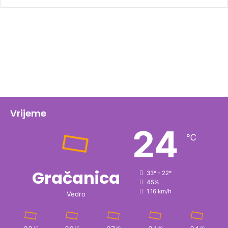
Vrijeme
24
℃
Gračanica
33º - 22º
45%
1.16 km/h
Vedro
℃
℃
℃
℃
℃