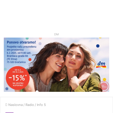
DM
Naslovna
/
Radio
/
Info 5