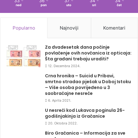
33
36
37
34
34
ned
pon
uto
sri
čet
Popularno
Najnoviji
Komentari
Za dvadesetak dana počinje
povlačenje ovih novčanica iz opticaja:
Šta građani trebaju uraditi?
12. Decembra 2024.
Crna hronika – Suicid u Pribavi,
smrtno stradao pješak u Doboj Istoku
– Više osoba povrijeđeno u 3
saobraćajne nesreće
6. Aprila 2021.
U nesreći kod Lukavca poginula 26-
godišnjakinja iz Gračanice
20. Oktobra 2022.
Biro Gračanica – Informacija za sve