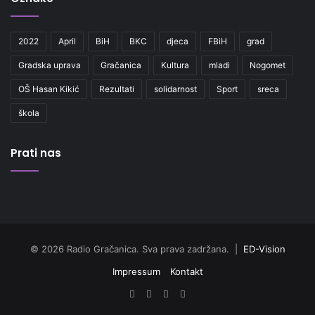
2022
April
BiH
BKC
djeca
FBiH
grad
Gradska uprava
Gračanica
Kultura
mladi
Nogomet
OŠ Hasan Kikić
Rezultati
solidarnost
Sport
sreca
škola
Prati nas
© 2026 Radio Gračanica. Sva prava zadržana. |
ED-Vision
Impressum
Kontakt