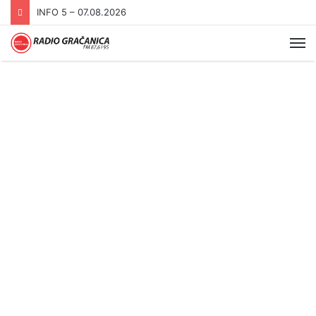
INFO 5 – 06.08.2026.
Me