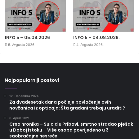
INFO 5 – 05.08.2026
INFO 5 – 04.08.2026.
5. Avgusta 2026.
4. Avgusta 2026.
Najpopularniji postovi
12. Decembra 2024.
Za dvadesetak dana počinje povlačenje ovih
novčanica iz opticaja: Šta građani trebaju uraditi?
6. Aprila 2021.
Crna hronika – Suicid u Pribavi, smrtno stradao pješak
u Doboj Istoku – Više osoba povrijeđeno u 3
saobraćajne nesreće