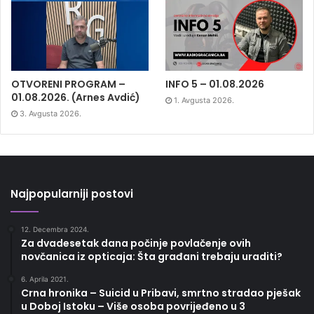
OTVORENI PROGRAM –
INFO 5 – 01.08.2026
01.08.2026. (Arnes Avdić)
1. Avgusta 2026.
3. Avgusta 2026.
Najpopularniji postovi
12. Decembra 2024.
Za dvadesetak dana počinje povlačenje ovih
novčanica iz opticaja: Šta građani trebaju uraditi?
6. Aprila 2021.
Crna hronika – Suicid u Pribavi, smrtno stradao pješak
u Doboj Istoku – Više osoba povrijeđeno u 3