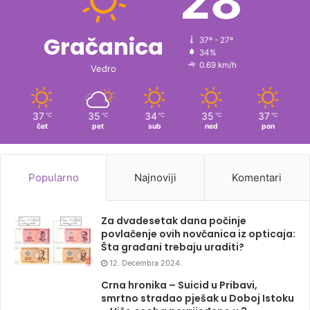
28
Gračanica
37º - 27º
34%
0.69 km/h
Vedro
37
35
34
35
37
℃
℃
℃
℃
℃
čet
pet
sub
ned
pon
Popularno
Najnoviji
Komentari
Za dvadesetak dana počinje
povlačenje ovih novčanica iz opticaja:
Šta građani trebaju uraditi?
12. Decembra 2024.
Crna hronika – Suicid u Pribavi,
smrtno stradao pješak u Doboj Istoku