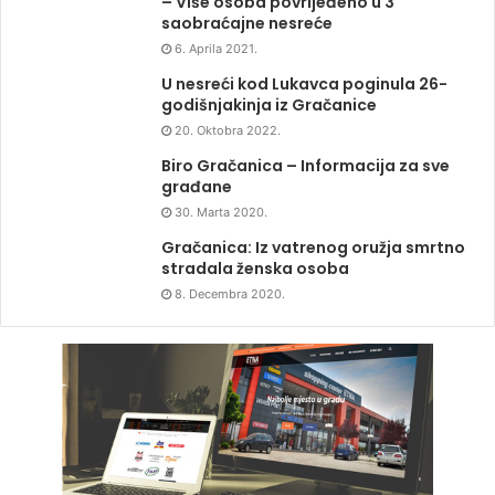
– Više osoba povrijeđeno u 3
saobraćajne nesreće
6. Aprila 2021.
U nesreći kod Lukavca poginula 26-
godišnjakinja iz Gračanice
20. Oktobra 2022.
Biro Gračanica – Informacija za sve
građane
30. Marta 2020.
Gračanica: Iz vatrenog oružja smrtno
stradala ženska osoba
8. Decembra 2020.