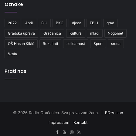
Oznake
2022
April
BiH
BKC
djeca
FBiH
grad
Gradska uprava
Gračanica
Kultura
mladi
Nogomet
OŠ Hasan Kikić
Rezultati
solidarnost
Sport
sreca
škola
Prati nas
© 2026 Radio Gračanica. Sva prava zadržana. |
ED-Vision
Impressum
Kontakt