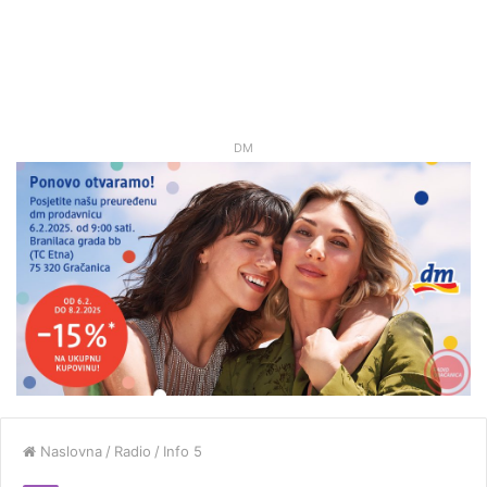
DM
Naslovna
/
Radio
/
Info 5