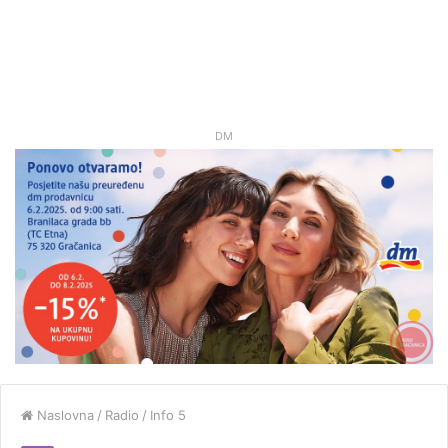
DM
Naslovna
/
Radio
/
Info 5