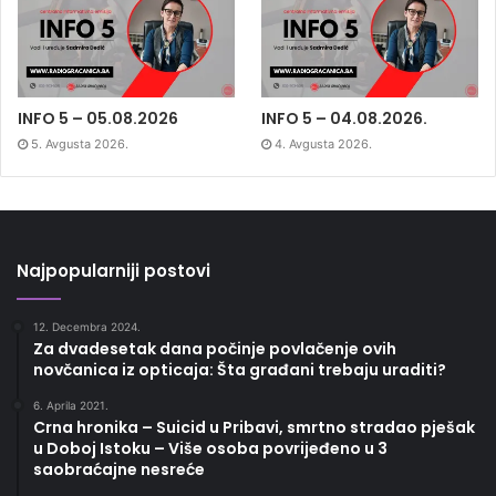
INFO 5 – 05.08.2026
INFO 5 – 04.08.2026.
5. Avgusta 2026.
4. Avgusta 2026.
Najpopularniji postovi
12. Decembra 2024.
Za dvadesetak dana počinje povlačenje ovih
novčanica iz opticaja: Šta građani trebaju uraditi?
6. Aprila 2021.
Crna hronika – Suicid u Pribavi, smrtno stradao pješak
u Doboj Istoku – Više osoba povrijeđeno u 3
saobraćajne nesreće