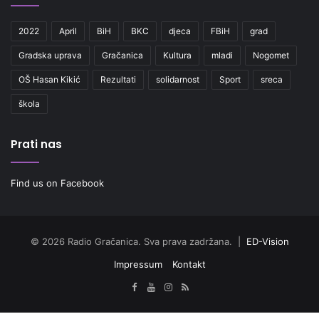
2022
April
BiH
BKC
djeca
FBiH
grad
Gradska uprava
Gračanica
Kultura
mladi
Nogomet
OŠ Hasan Kikić
Rezultati
solidarnost
Sport
sreca
škola
Prati nas
Find us on Facebook
© 2026 Radio Gračanica. Sva prava zadržana. |
ED-Vision
Impressum
Kontakt