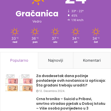
Gračanica
33º - 22º
45%
1.16 km/h
Vedro
33
36
37
34
34
℃
℃
℃
℃
℃
ned
pon
uto
sri
čet
Popularno
Najnoviji
Komentari
Za dvadesetak dana počinje
povlačenje ovih novčanica iz opticaja:
Šta građani trebaju uraditi?
12. Decembra 2024.
Crna hronika – Suicid u Pribavi,
smrtno stradao pješak u Doboj Istoku
– Više osoba povrijeđeno u 3