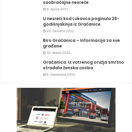
saobraćajne nesreće
6. Aprila 2021.
U nesreći kod Lukavca poginula 26-
godišnjakinja iz Gračanice
20. Oktobra 2022.
Biro Gračanica – Informacija za sve
građane
30. Marta 2020.
Gračanica: Iz vatrenog oružja smrtno
stradala ženska osoba
8. Decembra 2020.