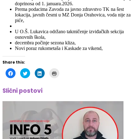
lokacija, javnih česmi u MZ Donja Orahovica, voda nije za
piće,
U O.Š. Lukavica održano takmičenje izviđačkih sekcija
osnovnih škola,
decembra počinje sezona kliza,
Novi poraz rukometaša i Kaskade za vikend,
Share this:
Click
Click
Click
Click
to
to
to
to
share
share
share
print
on
on
on
(Opens
Facebook
Twitter
LinkedIn
in
Slični postovi
(Opens
(Opens
(Opens
new
in
in
in
window)
new
new
new
window)
window)
window)