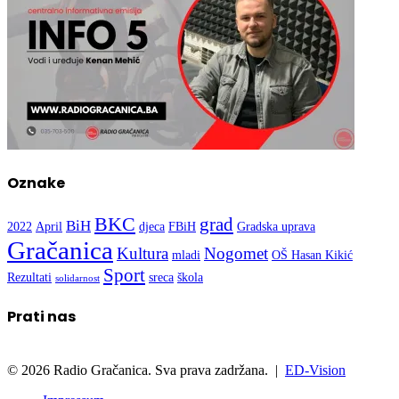
Oznake
BKC
grad
BiH
2022
April
djeca
FBiH
Gradska uprava
Gračanica
Kultura
Nogomet
mladi
OŠ Hasan Kikić
Sport
Rezultati
sreca
škola
solidarnost
Prati nas
© 2026 Radio Gračanica. Sva prava zadržana. |
ED-Vision
Impressum
Kontakt