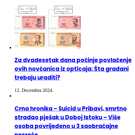
Za dvadesetak dana počinje povlačenje
ovih novčanica iz opticaja: Šta građani
trebaju uraditi?
12. Decembra 2024.
Crna hronika – Suicid u Pribavi, smrtno
stradao pješak u Doboj Istoku – Više
osoba povrijeđeno u 3 saobraćajne
nesreće