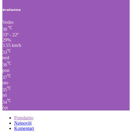
Vedro
℃
30
33º - 22º
29%
3.55 km/h
℃
33
ned
℃
36
pon
℃
37
uto
℃
35
sri
℃
34
čet
Popularno
Najnoviji
Komentari