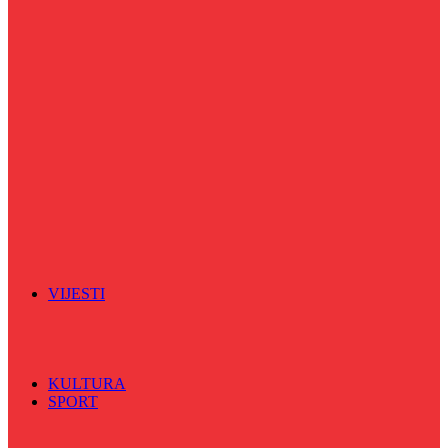
Puls života
Radio ordinacija
Radio razglednica
Razgovor s povodom
Riječ više
Riznica znanja
Sa sportskih terena
Šareni sat
Sedmicna hronika
Spektar
Srednjoškolci na talasu
Vijećnićka hronika
Vjerski program
Znamenite BH ličnosti
VIJESTI
Sve
BKC
Kino
Koncerti
KULTURA
SPORT
Sve
Nogomet
Odbojka
Rukomet