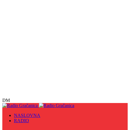
DM
NASLOVNA
RADIO
Sve
09. maj - Dan pobjede nad fašizmom, Dan Europe i
Dan Zlatnih ljiljana