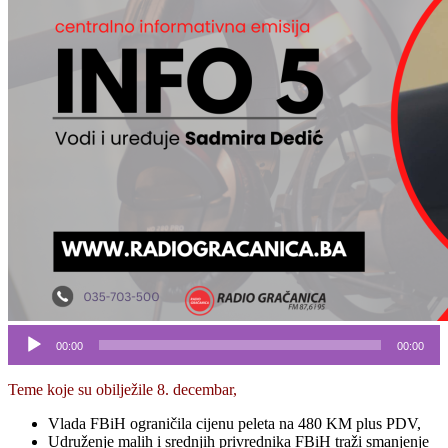
Audio
00:00
00:00
Player
Teme koje su obilježile 8. decembar,
Vlada FBiH ograničila cijenu peleta na 480 KM plus PDV,
Udruženje malih i srednjih privrednika FBiH traži smanjenje
doprinosa od 1. januara.2026.
Prema podacima Zavoda za javno zdravstvo TK na šest