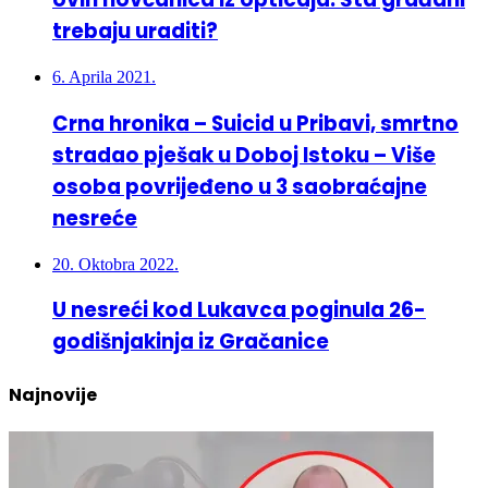
6. Aprila 2021.
Crna hronika – Suicid u Pribavi, smrtno
stradao pješak u Doboj Istoku – Više
osoba povrijeđeno u 3 saobraćajne
nesreće
20. Oktobra 2022.
U nesreći kod Lukavca poginula 26-
godišnjakinja iz Gračanice
Najnovije