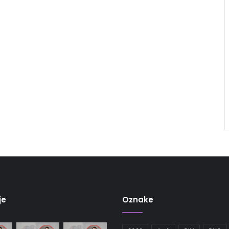
je
Oznake