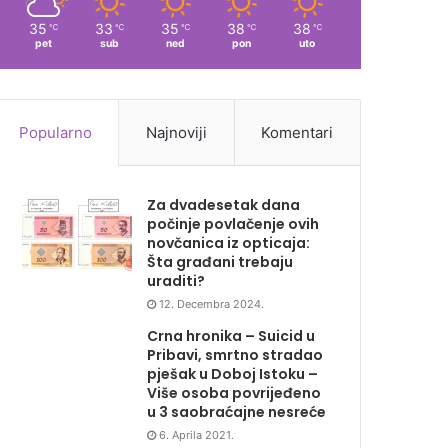
35
33
35
38
38
℃
℃
℃
℃
℃
pet
sub
ned
pon
uto
Popularno
Najnoviji
Komentari
Za dvadesetak dana
počinje povlačenje ovih
novčanica iz opticaja:
Šta građani trebaju
uraditi?
12. Decembra 2024.
Crna hronika – Suicid u
Pribavi, smrtno stradao
pješak u Doboj Istoku –
Više osoba povrijeđeno
u 3 saobraćajne nesreće
6. Aprila 2021.