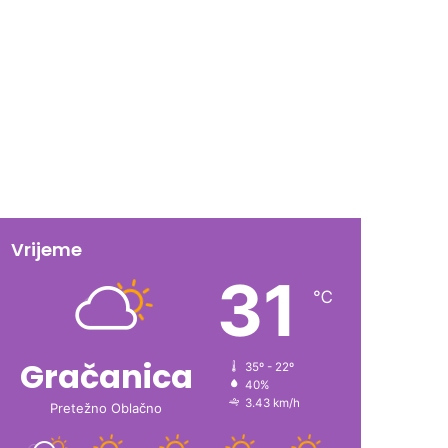
Vrijeme
31
℃
Gračanica
35º - 22º
40%
3.43 km/h
Pretežno Oblačno