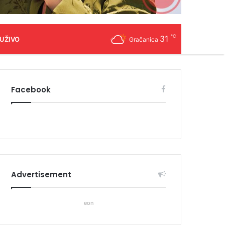
℃
31
 UŽIVO
Gračanica
Facebook
Advertisement
eon