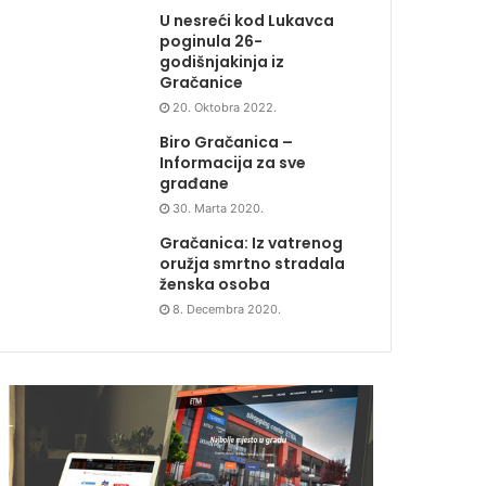
U nesreći kod Lukavca
poginula 26-
godišnjakinja iz
Gračanice
20. Oktobra 2022.
Biro Gračanica –
Informacija za sve
građane
30. Marta 2020.
Gračanica: Iz vatrenog
oružja smrtno stradala
ženska osoba
8. Decembra 2020.