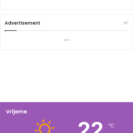
Advertisement
eon
Vrijeme
22
℃