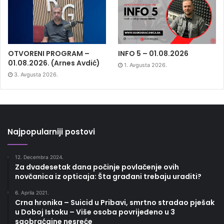
OTVORENI PROGRAM –
INFO 5 – 01.08.2026
01.08.2026. (Arnes Avdić)
1. Avgusta 2026.
3. Avgusta 2026.
Najpopularniji postovi
12. Decembra 2024.
Za dvadesetak dana počinje povlačenje ovih
novčanica iz opticaja: Šta građani trebaju uraditi?
6. Aprila 2021.
Crna hronika – Suicid u Pribavi, smrtno stradao pješak
u Doboj Istoku – Više osoba povrijeđeno u 3
saobraćajne nesreće