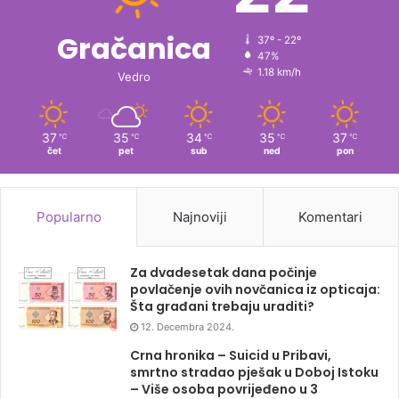
Gračanica
37º - 22º
47%
1.18 km/h
Vedro
37
35
34
35
37
℃
℃
℃
℃
℃
čet
pet
sub
ned
pon
Popularno
Najnoviji
Komentari
Za dvadesetak dana počinje
povlačenje ovih novčanica iz opticaja:
Šta građani trebaju uraditi?
12. Decembra 2024.
Crna hronika – Suicid u Pribavi,
smrtno stradao pješak u Doboj Istoku
– Više osoba povrijeđeno u 3