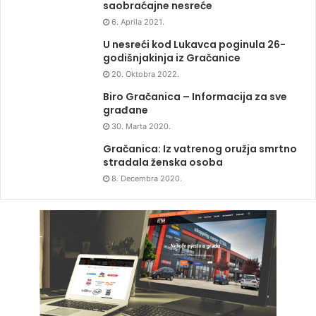
saobraćajne nesreće
6. Aprila 2021.
U nesreći kod Lukavca poginula 26-
godišnjakinja iz Gračanice
20. Oktobra 2022.
Biro Gračanica – Informacija za sve
građane
30. Marta 2020.
Gračanica: Iz vatrenog oružja smrtno
stradala ženska osoba
8. Decembra 2020.