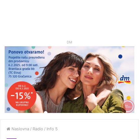
DM
Naslovna
/
Radio
/
Info 5