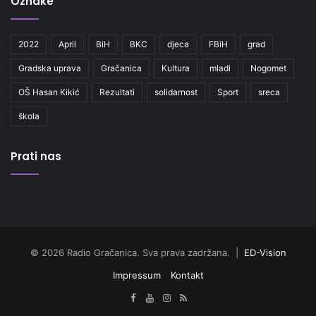
Oznake
2022
April
BiH
BKC
djeca
FBiH
grad
Gradska uprava
Gračanica
Kultura
mladi
Nogomet
OŠ Hasan Kikić
Rezultati
solidarnost
Sport
sreca
škola
Prati nas
© 2026 Radio Gračanica. Sva prava zadržana. |
ED-Vision
Impressum
Kontakt