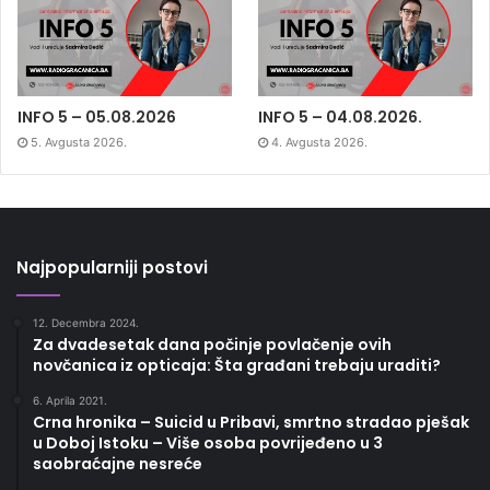
INFO 5 – 05.08.2026
INFO 5 – 04.08.2026.
5. Avgusta 2026.
4. Avgusta 2026.
Najpopularniji postovi
12. Decembra 2024.
Za dvadesetak dana počinje povlačenje ovih
novčanica iz opticaja: Šta građani trebaju uraditi?
6. Aprila 2021.
Crna hronika – Suicid u Pribavi, smrtno stradao pješak
u Doboj Istoku – Više osoba povrijeđeno u 3
saobraćajne nesreće