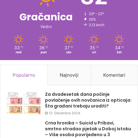
Gračanica
33º - 22º
26%
3.13 km/h
Vedro
33
36
37
35
34
℃
℃
℃
℃
℃
ned
pon
uto
sri
čet
Popularno
Najnoviji
Komentari
Za dvadesetak dana počinje
povlačenje ovih novčanica iz opticaja:
Šta građani trebaju uraditi?
12. Decembra 2024.
Crna hronika – Suicid u Pribavi,
smrtno stradao pješak u Doboj Istoku
– Više osoba povrijeđeno u 3