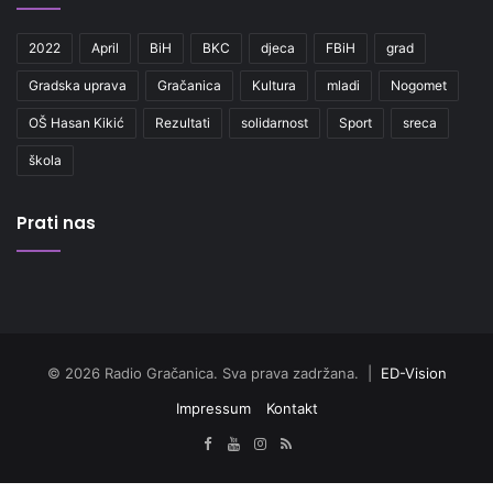
2022
April
BiH
BKC
djeca
FBiH
grad
Gradska uprava
Gračanica
Kultura
mladi
Nogomet
OŠ Hasan Kikić
Rezultati
solidarnost
Sport
sreca
škola
Prati nas
© 2026 Radio Gračanica. Sva prava zadržana. |
ED-Vision
Impressum
Kontakt