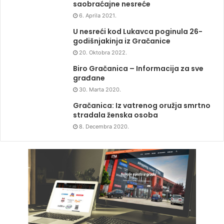
saobraćajne nesreće
6. Aprila 2021.
U nesreći kod Lukavca poginula 26-
godišnjakinja iz Gračanice
20. Oktobra 2022.
Biro Gračanica – Informacija za sve
građane
30. Marta 2020.
Gračanica: Iz vatrenog oružja smrtno
stradala ženska osoba
8. Decembra 2020.