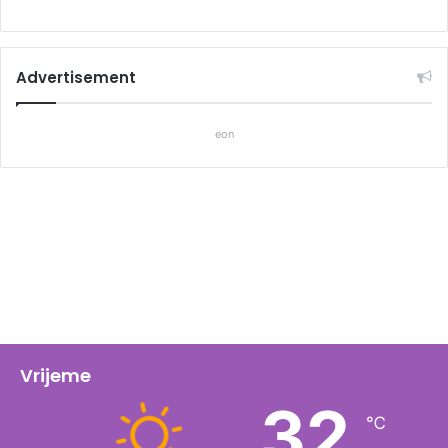
Advertisement
eon
Vrijeme
32
℃