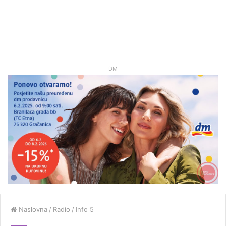
DM
Naslovna
/
Radio
/
Info 5