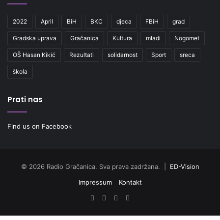
2022
April
BiH
BKC
djeca
FBiH
grad
Gradska uprava
Gračanica
Kultura
mladi
Nogomet
OŠ Hasan Kikić
Rezultati
solidarnost
Sport
sreca
škola
Prati nas
Find us on Facebook
© 2026 Radio Gračanica. Sva prava zadržana. |
ED-Vision
Impressum
Kontakt