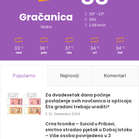
Gračanica
33º - 22º
26%
2.89 km/h
Vedro
33
36
37
34
34
℃
℃
℃
℃
℃
ned
pon
uto
sri
čet
Popularno
Najnoviji
Komentari
Za dvadesetak dana počinje
povlačenje ovih novčanica iz opticaja:
Šta građani trebaju uraditi?
12. Decembra 2024.
Crna hronika – Suicid u Pribavi,
smrtno stradao pješak u Doboj Istoku
– Više osoba povrijeđeno u 3