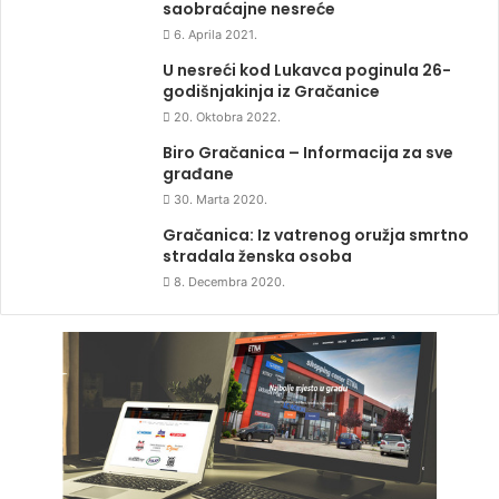
saobraćajne nesreće
6. Aprila 2021.
U nesreći kod Lukavca poginula 26-
godišnjakinja iz Gračanice
20. Oktobra 2022.
Biro Gračanica – Informacija za sve
građane
30. Marta 2020.
Gračanica: Iz vatrenog oružja smrtno
stradala ženska osoba
8. Decembra 2020.