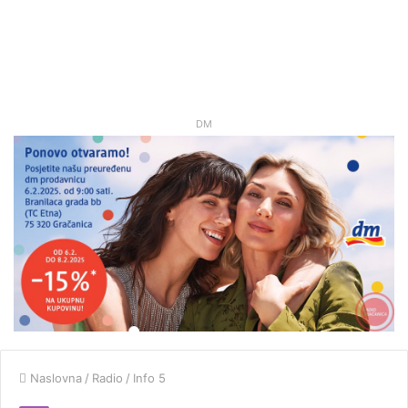
DM
Naslovna
/
Radio
/
Info 5