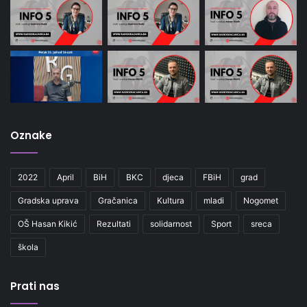
Oznake
2022
April
BiH
BKC
djeca
FBiH
grad
Gradska uprava
Gračanica
Kultura
mladi
Nogomet
OŠ Hasan Kikić
Rezultati
solidarnost
Sport
sreca
škola
Prati nas