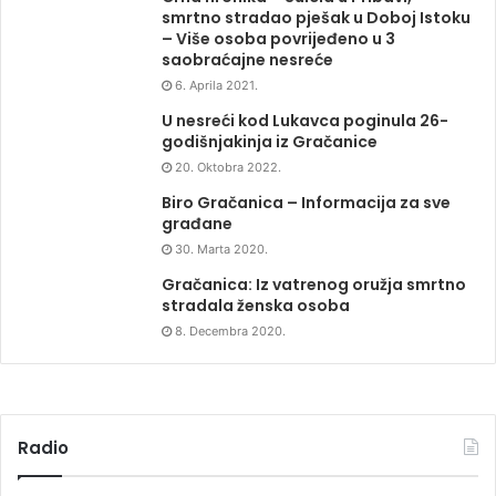
smrtno stradao pješak u Doboj Istoku
– Više osoba povrijeđeno u 3
saobraćajne nesreće
6. Aprila 2021.
U nesreći kod Lukavca poginula 26-
godišnjakinja iz Gračanice
20. Oktobra 2022.
Biro Gračanica – Informacija za sve
građane
30. Marta 2020.
Gračanica: Iz vatrenog oružja smrtno
stradala ženska osoba
8. Decembra 2020.
Radio