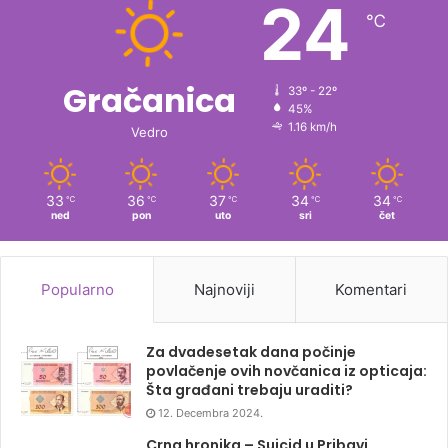
24
℃
Gračanica
33º - 22º
45%
1.16 km/h
Vedro
33
36
37
34
34
℃
℃
℃
℃
℃
ned
pon
uto
sri
čet
Popularno
Najnoviji
Komentari
Za dvadesetak dana počinje
povlačenje ovih novčanica iz opticaja:
Šta građani trebaju uraditi?
12. Decembra 2024.
Crna hronika – Suicid u Pribavi,