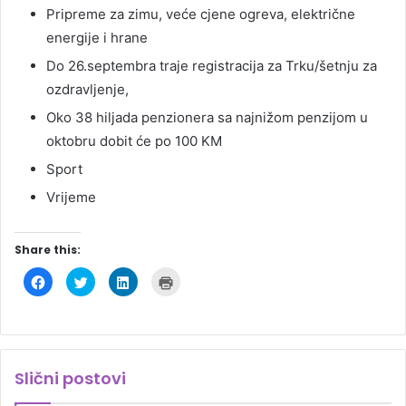
Pripreme za zimu, veće cjene ogreva, električne
energije i hrane
Do 26.septembra traje registracija za Trku/šetnju za
ozdravljenje,
Oko 38 hiljada penzionera sa najnižom penzijom u
oktobru dobit će po 100 KM
Sport
Vrijeme
Share this:
C
C
C
C
l
l
l
l
i
i
i
i
c
c
c
c
k
k
k
k
t
t
t
t
o
o
o
o
s
s
s
p
h
h
h
r
Slični postovi
a
a
a
i
r
r
r
n
e
e
e
t