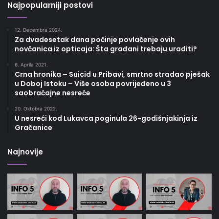
Najpopularniji postovi
12. Decembra 2024.
Za dvadesetak dana počinje povlačenje ovih
novčanica iz opticaja: Šta građani trebaju uraditi?
6. Aprila 2021.
Crna hronika – Suicid u Pribavi, smrtno stradao pješak
u Doboj Istoku – Više osoba povrijeđeno u 3
saobraćajne nesreće
20. Oktobra 2022.
U nesreći kod Lukavca poginula 26-godišnjakinja iz
Gračanice
Najnovije