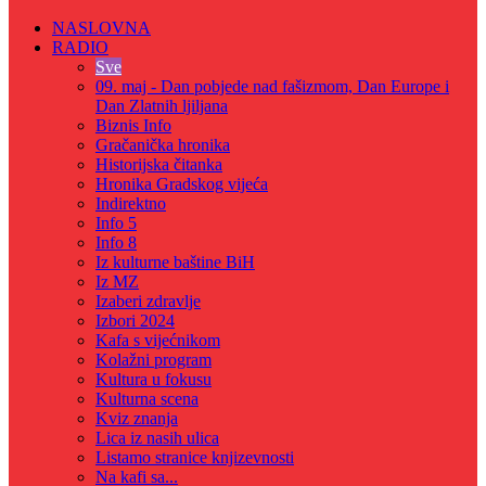
NASLOVNA
RADIO
Sve
09. maj - Dan pobjede nad fašizmom, Dan Europe i
Dan Zlatnih ljiljana
Biznis Info
Gračanička hronika
Historijska čitanka
Hronika Gradskog vijeća
Indirektno
Info 5
Info 8
Iz kulturne baštine BiH
Iz MZ
Izaberi zdravlje
Izbori 2024
Kafa s vijećnikom
Kolažni program
Kultura u fokusu
Kulturna scena
Kviz znanja
Lica iz nasih ulica
Listamo stranice knjizevnosti
Na kafi sa...