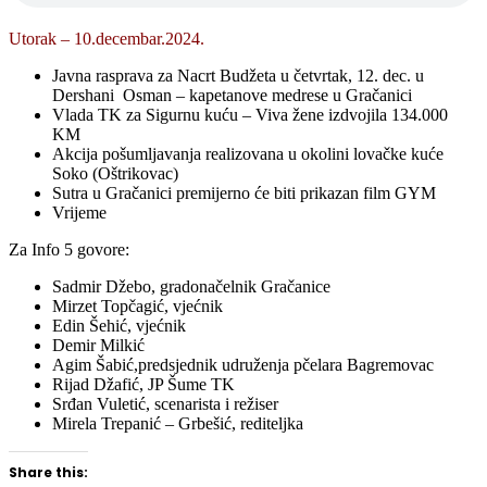
Utorak – 10.decembar.2024.
Javna rasprava za Nacrt Budžeta u četvrtak, 12. dec. u
Dershani Osman – kapetanove medrese u Gračanici
Vlada TK za Sigurnu kuću – Viva žene izdvojila 134.000
KM
Akcija pošumljavanja realizovana u okolini lovačke kuće
Soko (Oštrikovac)
Sutra u Gračanici premijerno će biti prikazan film GYM
Vrijeme
Za Info 5 govore:
Sadmir Džebo, gradonačelnik Gračanice
Mirzet Topčagić, vjećnik
Edin Šehić, vjećnik
Demir Milkić
Agim Šabić,predsjednik udruženja pčelara Bagremovac
Rijad Džafić, JP Šume TK
Srđan Vuletić, scenarista i režiser
Mirela Trepanić – Grbešić, rediteljka
Share this: