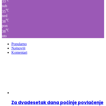
℃
33
sub
℃
35
ned
℃
38
pon
℃
38
uto
Popularno
Najnoviji
Komentari
Za dvadesetak dana počinje povlačenje