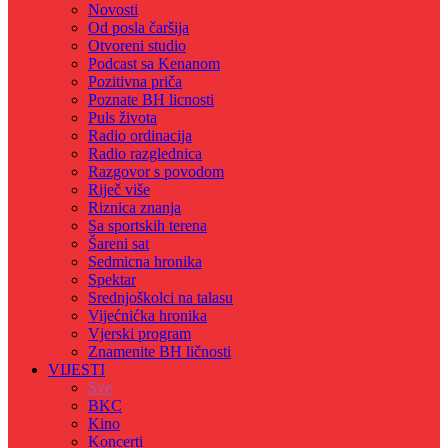
Novosti
Od posla čaršija
Otvoreni studio
Podcast sa Kenanom
Pozitivna priča
Poznate BH licnosti
Puls života
Radio ordinacija
Radio razglednica
Razgovor s povodom
Riječ više
Riznica znanja
Sa sportskih terena
Šareni sat
Sedmicna hronika
Spektar
Srednjoškolci na talasu
Vijećnićka hronika
Vjerski program
Znamenite BH ličnosti
VIJESTI
Sve
BKC
Kino
Koncerti