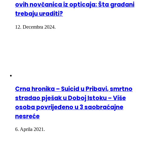
ovih novčanica iz opticaja: Šta građani
trebaju uraditi?
12. Decembra 2024.
Crna hronika – Suicid u Pribavi, smrtno
stradao pješak u Doboj Istoku – Više
osoba povrijeđeno u 3 saobraćajne
nesreće
6. Aprila 2021.