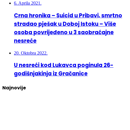
6. Aprila 2021.
Crna hronika – Suicid u Pribavi, smrtno
stradao pješak u Doboj Istoku – Više
osoba povrijeđeno u 3 saobraćajne
nesreće
20. Oktobra 2022.
U nesreći kod Lukavca poginula 26-
godišnjakinja iz Gračanice
Najnovije