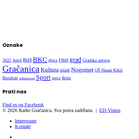
Oznake
BKC
grad
BiH
2022
April
djeca
FBiH
Gradska uprava
Gračanica
Kultura
Nogomet
mladi
OŠ Hasan Kikić
Sport
Rezultati
sreca
škola
solidarnost
Prati nas
Find us on Facebook
© 2026 Radio Gračanica. Sva prava zadržana. |
ED-Vision
Impressum
Kontakt