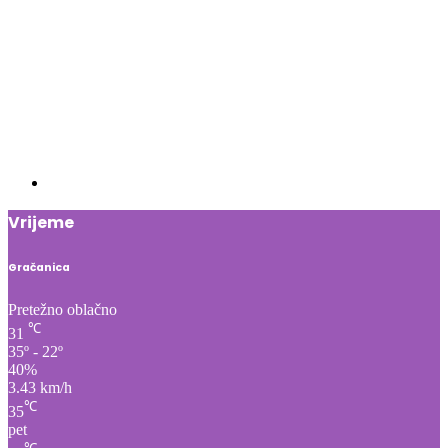
Vrijeme
Gračanica
Pretežno oblačno
℃
31
35º - 22º
40%
3.43 km/h
℃
35
pet