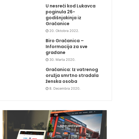
U nesreći kod Lukavca
poginula 26-
godišnjakinja iz
Gračanice
20. Oktobra 2022.
Biro Gračanica –
Informacija za sve
građane
30. Marta 2020.
Gračanica: Iz vatrenog
oružja smrtno stradala
ženska osoba
8. Decembra 2020.