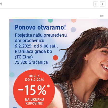
26.
DM