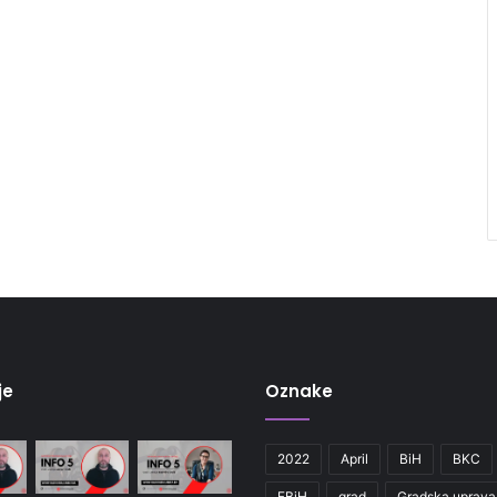
je
Oznake
2022
April
BiH
BKC
FBiH
grad
Gradska uprava