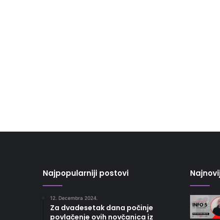
Najpopularniji postovi
Najnovi
12. Decembra 2024.
Za dvadesetak dana počinje
povlačenje ovih novčanica iz