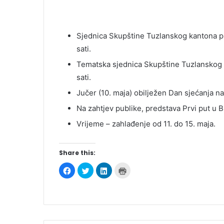
Sjednica Skupštine Tuzlanskog kantona pl
sati.
Tematska sjednica Skupštine Tuzlanskog k
sati.
Jučer (10. maja) obilježen Dan sjećanja n
Na zahtjev publike, predstava Prvi put u 
Vrijeme – zahlađenje od 11. do 15. maja.
Share this:
C
C
C
C
l
l
l
l
i
i
i
i
c
c
c
c
k
k
k
k
t
t
t
t
o
o
o
o
s
s
s
p
h
h
h
r
a
a
a
i