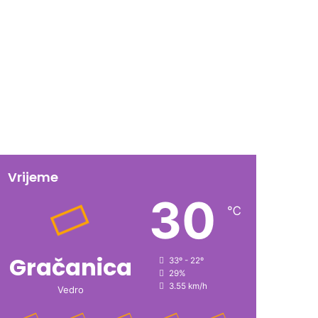
Vrijeme
30
℃
Gračanica
33º - 22º
29%
3.55 km/h
Vedro