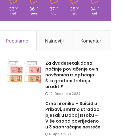
33
36
37
35
34
℃
℃
℃
℃
℃
ned
pon
uto
sri
čet
Popularno
Najnoviji
Komentari
Za dvadesetak dana
počinje povlačenje ovih
novčanica iz opticaja:
Šta građani trebaju
uraditi?
12. Decembra 2024.
Crna hronika – Suicid u
Pribavi, smrtno stradao
pješak u Doboj Istoku –
Više osoba povrijeđeno
u 3 saobraćajne nesreće
6. Aprila 2021.