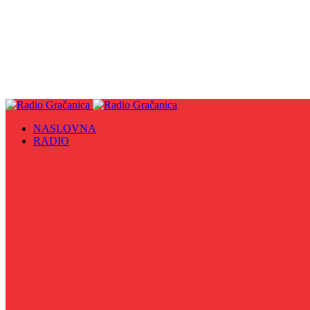
NASLOVNA
RADIO
Sve
09. maj - Dan pobjede nad fašizmom, Dan Europe i Dan Z
Biznis Info
Gračanička hronika
Historijska čitanka
Hronika Gradskog vijeća
Indirektno
Info 5
Info 8
Iz kulturne baštine BiH
Iz MZ
Izaberi zdravlje
Izbori 2024