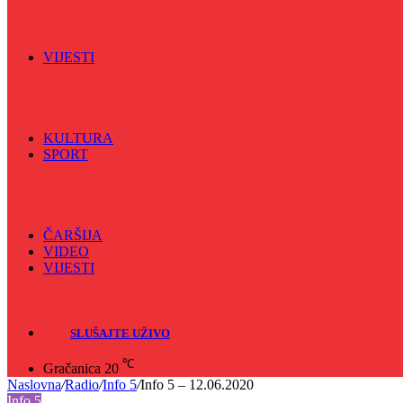
Vijećnićka hronika
Vjerski program
Znamenite BH ličnosti
VIJESTI
Sve
BKC
Kino
Koncerti
KULTURA
SPORT
Sve
Nogomet
Odbojka
Rukomet
ČARŠIJA
VIDEO
VIJESTI
Sve
Crna hronika
SLUŠAJTE UŽIVO
℃
Gračanica
20
Naslovna
/
Radio
/
Info 5
/
Info 5 – 12.06.2020
Info 5