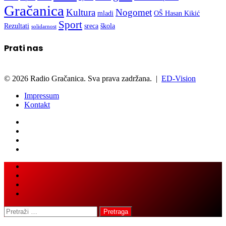
Gračanica
Kultura
Nogomet
mladi
OŠ Hasan Kikić
Sport
Rezultati
sreca
škola
solidarnost
Prati nas
© 2026 Radio Gračanica. Sva prava zadržana. |
ED-Vision
Impressum
Kontakt
Facebook
Twitter
LinkedIn
WhatsApp
Viber
Back
Close
to
top
button
Pretraga: