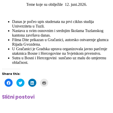
Teme koje su obilježile 12. juni.2026.
Danas je počeo upis studenata na prvi ciklus studija
Univerziteta u Tuzli.
Nastava u svim osnovnim i srednjim školama Tuzlanskog
kantona završava danas.
Filma Dite prikazan u Gračanici, autorsko ostvarenje glumca
Rijada Gvozdena.
U Gračanici je Gradska uprava organizovala javno parćenje
utakmica Bosne i Hercegovine na Svjetskom prvenstvu.
Sutra u Bosni i Hercegovini sunčano uz malu do umjerenu
oblačnost.
Share this:
Click
Click
Click
Click
to
to
to
to
share
share
share
print
on
on
on
(Opens
Facebook
Twitter
LinkedIn
in
Slični postovi
(Opens
(Opens
(Opens
new
in
in
in
window)
new
new
new
window)
window)
window)