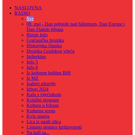
NASLOVNA
RADIO
Sve
09. maj - Dan pobjede nad fašizmom, Dan Europe i
Dan Zlatnih ljiljana
Biznis Info
Gračanička hronika
Historijska čitanka
Hronika Gradskog vijeća
Indirektno
Info 5
Info 8
Iz kulturne baštine BiH
Iz MZ
Izaberi zdravlje
Izbori 2024
Kafa s vijećnikom
Kolažni program
Kultura u fokusu
Kulturna scena
Kviz znanja
Lica iz nasih ulica
Listamo stranice knjizevnosti
Na kafi sa...