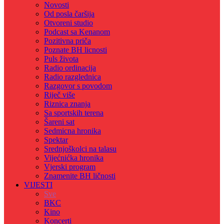
Novosti
Od posla čaršija
Otvoreni studio
Podcast sa Kenanom
Pozitivna priča
Poznate BH licnosti
Puls života
Radio ordinacija
Radio razglednica
Razgovor s povodom
Riječ više
Riznica znanja
Sa sportskih terena
Šareni sat
Sedmicna hronika
Spektar
Srednjoškolci na talasu
Vijećnićka hronika
Vjerski program
Znamenite BH ličnosti
VIJESTI
Sve
BKC
Kino
Koncerti