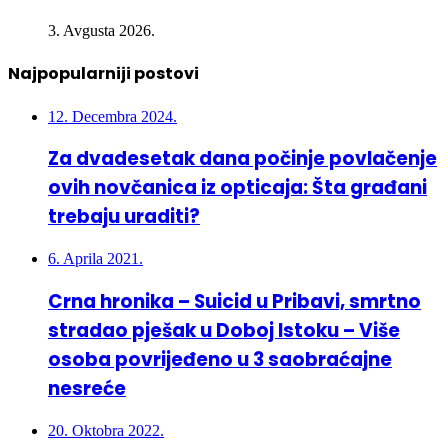
3. Avgusta 2026.
Najpopularniji postovi
12. Decembra 2024.
Za dvadesetak dana počinje povlačenje
ovih novčanica iz opticaja: Šta građani
trebaju uraditi?
6. Aprila 2021.
Crna hronika – Suicid u Pribavi, smrtno
stradao pješak u Doboj Istoku – Više
osoba povrijeđeno u 3 saobraćajne
nesreće
20. Oktobra 2022.