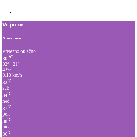
Vrijeme
Gračanica
Pretežno oblačno
℃
30
32º - 21º
42%
3.18 km/h
℃
32
sub
℃
34
ned
℃
37
pon
℃
38
uto
℃
36