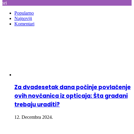
sri
Popularno
Najnoviji
Komentari
Za dvadesetak dana počinje povlačenje
ovih novčanica iz opticaja: Šta građani
trebaju uraditi?
12. Decembra 2024.