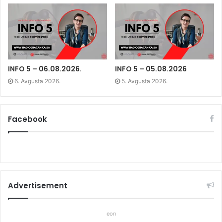
n
n
n
)
n
e
n
e
w
e
w
w
w
w
i
w
i
n
i
n
d
n
d
o
d
o
w
o
w
)
w
)
)
INFO 5 – 06.08.2026.
INFO 5 – 05.08.2026
6. Avgusta 2026.
5. Avgusta 2026.
Facebook
Advertisement
eon