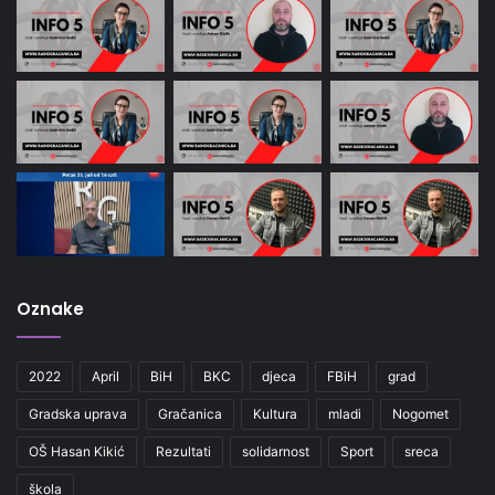
Oznake
2022
April
BiH
BKC
djeca
FBiH
grad
Gradska uprava
Gračanica
Kultura
mladi
Nogomet
OŠ Hasan Kikić
Rezultati
solidarnost
Sport
sreca
škola