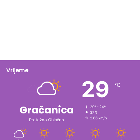
Vrijeme
29
℃
Gračanica
29º - 24º
37%
2.66 km/h
Pretežno Oblačno