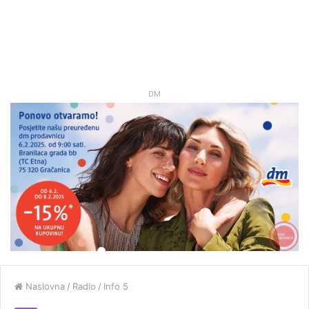
DM
Naslovna
/
Radio
/
Info 5