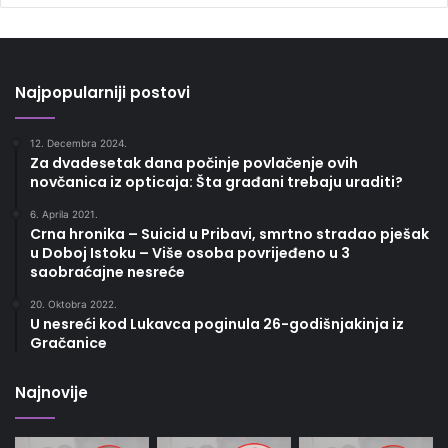
Najpopularniji postovi
12. Decembra 2024.
Za dvadesetak dana počinje povlačenje ovih
novčanica iz opticaja: Šta građani trebaju uraditi?
6. Aprila 2021.
Crna hronika – Suicid u Pribavi, smrtno stradao pješak
u Doboj Istoku – Više osoba povrijeđeno u 3
saobraćajne nesreće
20. Oktobra 2022.
U nesreći kod Lukavca poginula 26-godišnjakinja iz
Gračanice
Najnovije