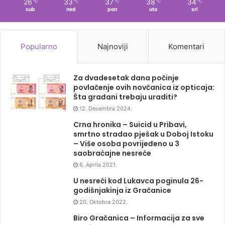
26
33
37
38
34
℃
℃
℃
℃
℃
sub
ned
pon
uto
sri
Popularno
Najnoviji
Komentari
Za dvadesetak dana počinje
povlačenje ovih novčanica iz opticaja:
Šta građani trebaju uraditi?
12. Decembra 2024.
Crna hronika – Suicid u Pribavi,
smrtno stradao pješak u Doboj Istoku
– Više osoba povrijeđeno u 3
saobraćajne nesreće
6. Aprila 2021.
U nesreći kod Lukavca poginula 26-
godišnjakinja iz Gračanice
20. Oktobra 2022.
Biro Gračanica – Informacija za sve