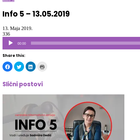
Naslovna
/
Radio
/
Info 5
/
Info 5 – 13.05.2019
Info 5
Info 5 – 13.05.2019
13. Maja 2019.
336
Audio
00:00
Player
Share this:
Click
Click
Click
Click
to
to
to
to
share
share
share
print
on
on
on
(Opens
Facebook
Twitter
LinkedIn
in
Slični postovi
(Opens
(Opens
(Opens
new
in
in
in
window)
new
new
new
window)
window)
window)