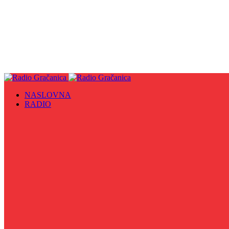
NASLOVNA
RADIO
Sve
09. maj - Dan pobjede nad fašizmom, Dan Europe i Dan Z
Biznis Info
Gračanička hronika
Historijska čitanka
Hronika Gradskog vijeća
Indirektno
Info 5
Info 8
Iz kulturne baštine BiH
Iz MZ