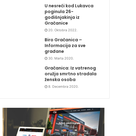
U nesreći kod Lukavca
poginula 26-
godišnjakinja iz
Gračanice
20. Oktobra 2022.
Biro Gračanica –
Informacija za sve
građane
30. Marta 2020.
Gračanica: Iz vatrenog
oružja smrtno stradala
ženska osoba
8. Decembra 2020.