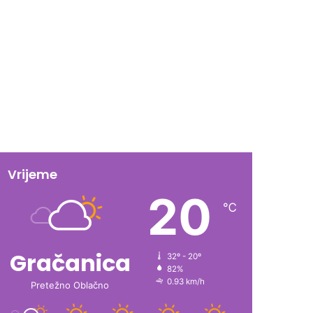
Vrijeme
20
℃
Gračanica
32º - 20º
82%
0.93 km/h
Pretežno Oblačno