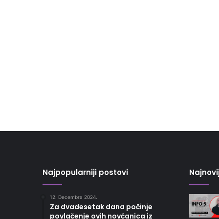
Najpopularniji postovi
Najnovi
12. Decembra 2024.
Za dvadesetak dana počinje
povlačenje ovih novčanica iz