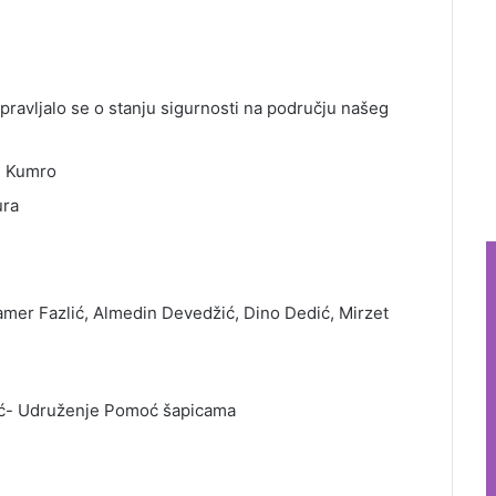
pravljalo se o stanju sigurnosti na području našeg
d Kumro
ura
Samer Fazlić, Almedin Devedžić, Dino Dedić, Mirzet
pić- Udruženje Pomoć šapicama