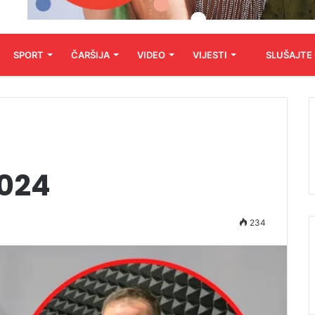
SPORT
ČARŠIJA
VIDEO
VIJESTI
SLUŠAJTE
2024
234
Audio
Player