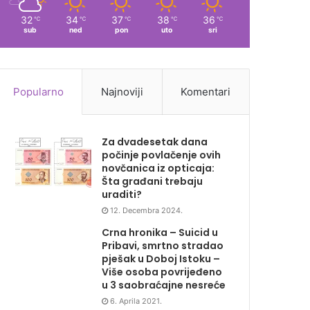
32
34
37
38
36
℃
℃
℃
℃
℃
sub
ned
pon
uto
sri
Popularno
Najnoviji
Komentari
Za dvadesetak dana
počinje povlačenje ovih
novčanica iz opticaja:
Šta građani trebaju
uraditi?
12. Decembra 2024.
Crna hronika – Suicid u
Pribavi, smrtno stradao
pješak u Doboj Istoku –
Više osoba povrijeđeno
u 3 saobraćajne nesreće
6. Aprila 2021.