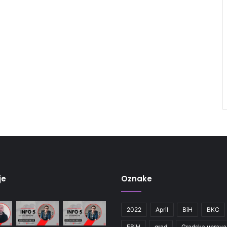
je
Oznake
2022
April
BiH
BKC
FBiH
grad
Gradska uprava