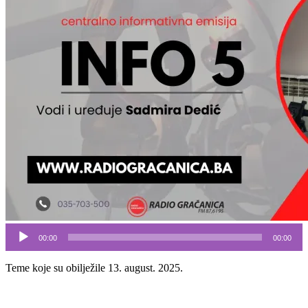
Audio
00:00
00:00
Player
Teme koje su obilježile 13. august. 2025.
Preporuke poslodavcima za organizaciju rada tokom visokih
temperatura, izbjegavati rad na otvorenom u periodu od 11:00