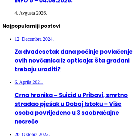
4. Avgusta 2026.
Najpopularniji postovi
12. Decembra 2024.
Za dvadesetak dana počinje povlačenje
ovih novčanica iz opticaja: Šta građani
trebaju uraditi?
6. Aprila 2021.
Crna hronika – Suicid u Pribavi, smrtno
stradao pješak u Doboj Istoku – Više
osoba povrijeđeno u 3 saobraćajne
nesreće
20. Oktobra 2022.