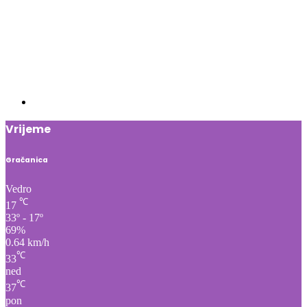
Vrijeme
Gračanica
Vedro
℃
17
33º - 17º
69%
0.64 km/h
℃
33
ned
℃
37
pon
℃
37
uto