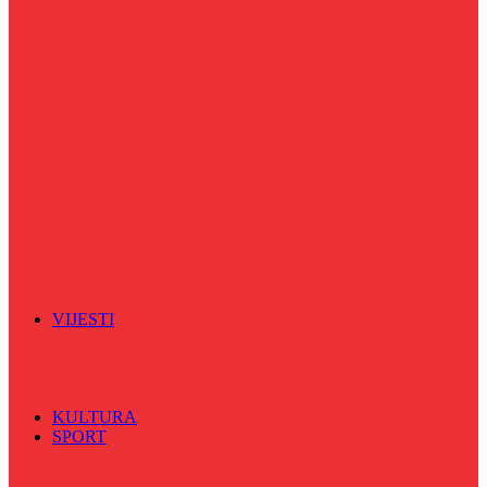
Puls života
Radio ordinacija
Radio razglednica
Razgovor s povodom
Riječ više
Riznica znanja
Sa sportskih terena
Šareni sat
Sedmicna hronika
Spektar
Srednjoškolci na talasu
Vijećnićka hronika
Vjerski program
Znamenite BH ličnosti
VIJESTI
Sve
BKC
Kino
Koncerti
KULTURA
SPORT
Sve
Nogomet
Odbojka
Rukomet