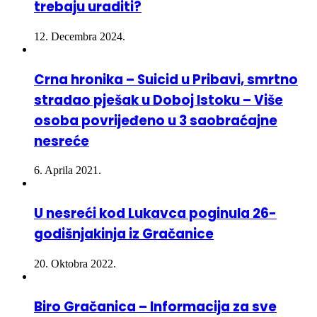
12. Decembra 2024.
Crna hronika – Suicid u Pribavi, smrtno
stradao pješak u Doboj Istoku – Više
osoba povrijeđeno u 3 saobraćajne
nesreće
6. Aprila 2021.
U nesreći kod Lukavca poginula 26-
godišnjakinja iz Gračanice
20. Oktobra 2022.
Biro Gračanica – Informacija za sve
građane