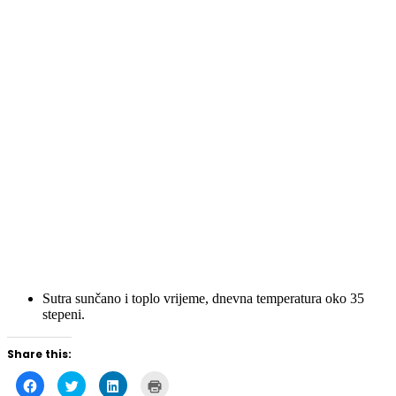
Sutra sunčano i toplo vrijeme, dnevna temperatura oko 35
stepeni.
Share this:
Click
Click
Click
Click
to
to
to
to
share
share
share
print
on
on
on
(Opens
Facebook
Twitter
LinkedIn
in