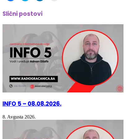
Slični postovi
(Opens
(Opens
(Opens
new
in
in
in
window)
new
new
new
window)
window)
window)
INFO 5 – 08.08.2026.
8. Avgusta 2026.