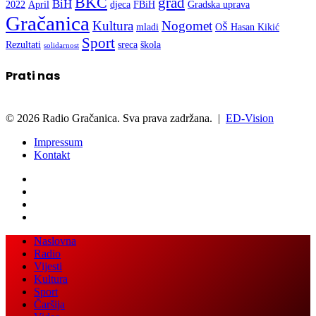
Kultura
Nogomet
mladi
OŠ Hasan Kikić
Sport
Rezultati
sreca
škola
solidarnost
Prati nas
© 2026 Radio Gračanica. Sva prava zadržana. |
ED-Vision
Impressum
Kontakt
Facebook
Twitter
LinkedIn
WhatsApp
Viber
Back
Close
Naslovna
to
Radio
top
Vijesti
button
Kultura
Sport
Čaršija
Video
Vijesti