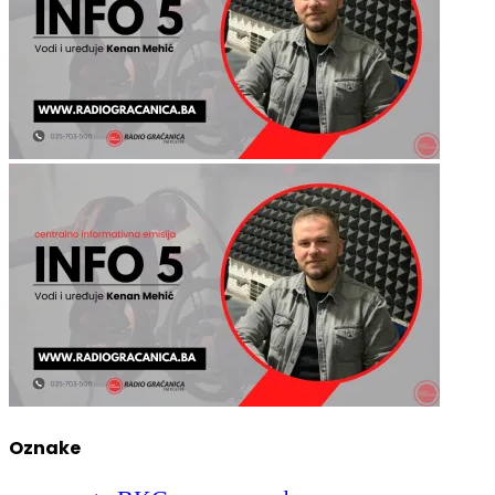
Oznake
BKC
grad
BiH
2022
April
djeca
FBiH
Gradska uprava
Gračanica