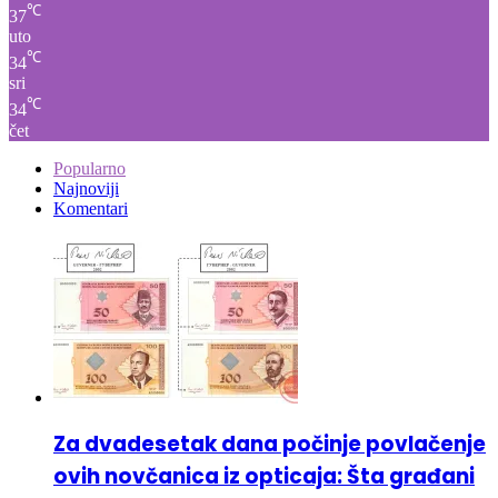
℃
34
sri
℃
34
čet
Popularno
Najnoviji
Komentari
Za dvadesetak dana počinje povlačenje
ovih novčanica iz opticaja: Šta građani
trebaju uraditi?