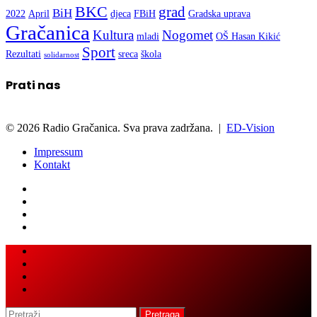
BKC
grad
BiH
2022
April
djeca
FBiH
Gradska uprava
Gračanica
Kultura
Nogomet
mladi
OŠ Hasan Kikić
Sport
Rezultati
sreca
škola
solidarnost
Prati nas
© 2026 Radio Gračanica. Sva prava zadržana. |
ED-Vision
Impressum
Kontakt
Facebook
Twitter
LinkedIn
WhatsApp
Viber
Back
Close
to
top
button
Pretraga: