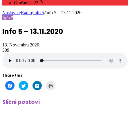
℃
Gračanica
23
Naslovna
/
Radio
/
Info 5
/
Info 5 – 13.11.2020
Info 5
Info 5 – 13.11.2020
13. Novembra 2020.
309
Share this:
Click
Click
Click
Click
to
to
to
to
share
share
share
print
on
on
on
(Opens
Facebook
Twitter
LinkedIn
in
Slični postovi
(Opens
(Opens
(Opens
new
in
in
in
window)
new
new
new
window)
window)
window)