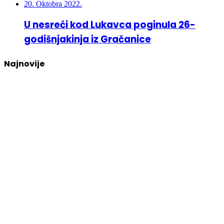
20. Oktobra 2022.
U nesreći kod Lukavca poginula 26-
godišnjakinja iz Gračanice
Najnovije