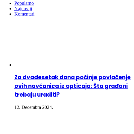
Popularno
Najnoviji
Komentari
Za dvadesetak dana počinje povlačenje
ovih novčanica iz opticaja: Šta građani
trebaju uraditi?
12. Decembra 2024.