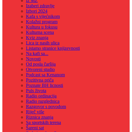
Iz MZ
Izaberi zdravlje
Izbori 2024
Kafa s vijećnikom
Kolažni program
Kultura u fokusu
Kulturna scena
Kviz znanja
Lica iz nasih ulica
Listamo stranice knjizevnosti
Na kafi sa...
Novosti
Od posla čaršija
Otvoreni studio
Podcast sa Kenanom
Pozitivna priča
Poznate BH licnosti
Puls života
Radio ordinacija
Radio razglednica
Razgovor s povodom
Riječ više
Riznica znanja
Sa sportskih terena
Šareni sat