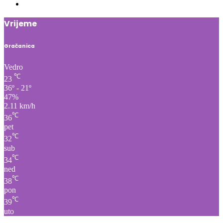
Vrijeme
Gračanica
Vedro
℃
23
36º - 21º
47%
2.11 km/h
℃
36
pet
℃
32
sub
℃
34
ned
℃
38
pon
℃
39
uto