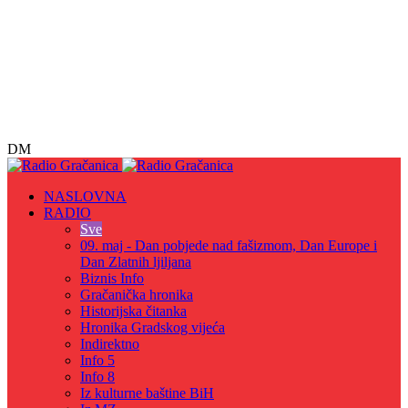
DM
NASLOVNA
RADIO
Sve
09. maj - Dan pobjede nad fašizmom, Dan Europe i
Dan Zlatnih ljiljana
Biznis Info
Gračanička hronika
Historijska čitanka
Hronika Gradskog vijeća
Indirektno
Info 5
Info 8
Iz kulturne baštine BiH