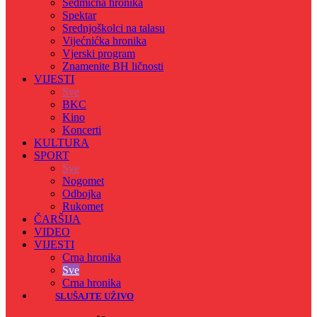
Sedmicna hronika
Spektar
Srednjoškolci na talasu
Vijećnićka hronika
Vjerski program
Znamenite BH ličnosti
VIJESTI
Sve
BKC
Kino
Koncerti
KULTURA
SPORT
Sve
Nogomet
Odbojka
Rukomet
ČARŠIJA
VIDEO
VIJESTI
Crna hronika
Sve
Crna hronika
SLUŠAJTE UŽIVO