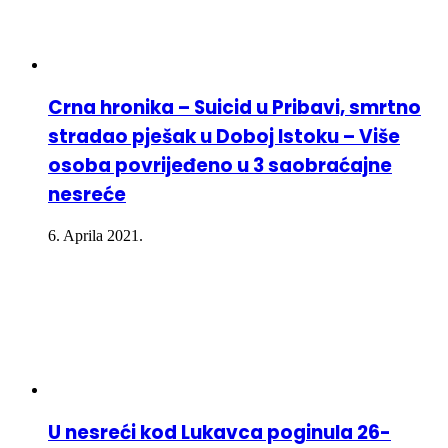
Crna hronika – Suicid u Pribavi, smrtno
stradao pješak u Doboj Istoku – Više
osoba povrijeđeno u 3 saobraćajne
nesreće
6. Aprila 2021.
U nesreći kod Lukavca poginula 26-