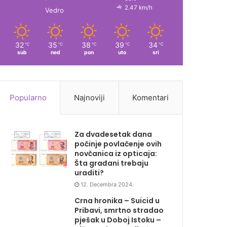
2.47 km/h
Vedro
32
35
38
39
34
℃
℃
℃
℃
℃
sub
ned
pon
uto
sri
Popularno
Najnoviji
Komentari
Za dvadesetak dana
počinje povlačenje ovih
novčanica iz opticaja:
Šta građani trebaju
uraditi?
12. Decembra 2024.
Crna hronika – Suicid u
Pribavi, smrtno stradao
pješak u Doboj Istoku –