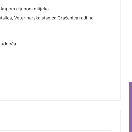
tona.
otkupom cijenom mlijeka
alica, Veterinarska stanica Gračanica radi na
trudnoća