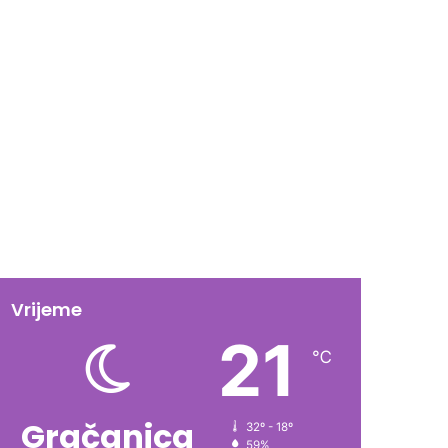
Vrijeme
21
℃
Gračanica
32º - 18º
59%