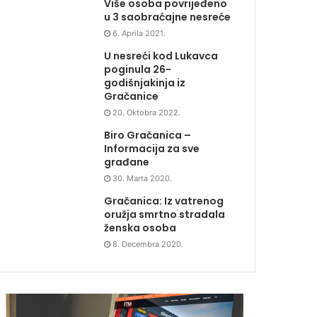
Više osoba povrijeđeno
u 3 saobraćajne nesreće
6. Aprila 2021.
U nesreći kod Lukavca
poginula 26-
godišnjakinja iz
Gračanice
20. Oktobra 2022.
Biro Gračanica –
Informacija za sve
građane
30. Marta 2020.
Gračanica: Iz vatrenog
oružja smrtno stradala
ženska osoba
8. Decembra 2020.