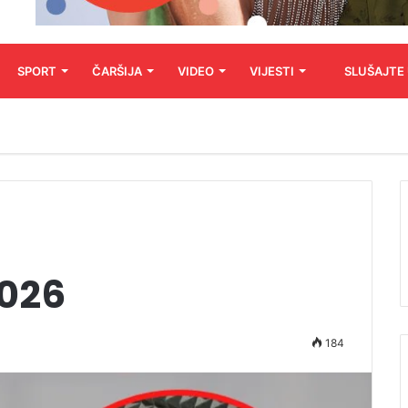
SPORT
ČARŠIJA
VIDEO
VIJESTI
SLUŠAJTE
2026
184
Audio
Player