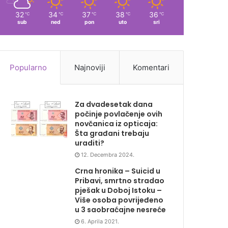
32
34
37
38
36
℃
℃
℃
℃
℃
sub
ned
pon
uto
sri
Popularno
Najnoviji
Komentari
Za dvadesetak dana
počinje povlačenje ovih
novčanica iz opticaja:
Šta građani trebaju
uraditi?
12. Decembra 2024.
Crna hronika – Suicid u
Pribavi, smrtno stradao
pješak u Doboj Istoku –
Više osoba povrijeđeno
u 3 saobraćajne nesreće
6. Aprila 2021.