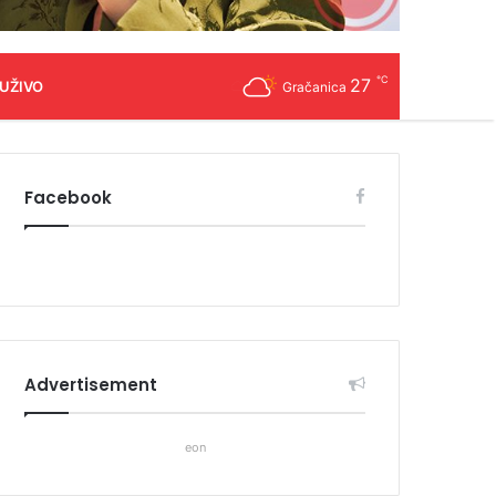
℃
27
 UŽIVO
Gračanica
Facebook
Advertisement
eon