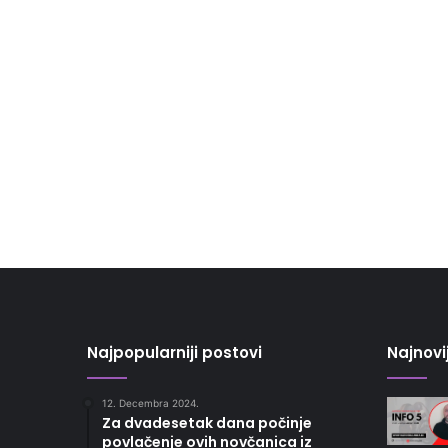
Najpopularniji postovi
Najnovi
12. Decembra 2024.
Za dvadesetak dana počinje
povlačenje ovih novčanica iz