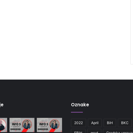
je
Oznake
2022
April
BiH
BKC
FBiH
grad
Gradska uprava