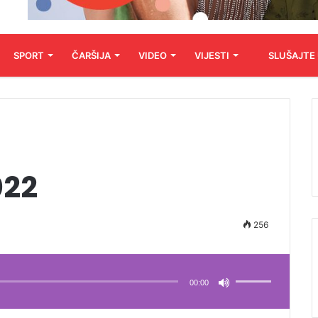
SPORT
ČARŠIJA
VIDEO
VIJESTI
SLUŠAJTE
022
256
Koristite
Gore/Dole
strelice
00:00
za
pojačavanje
ili
smanjivanje