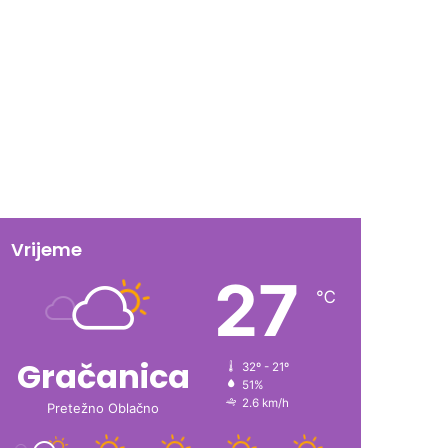
Vrijeme
27
℃
Gračanica
32º - 21º
51%
2.6 km/h
Pretežno Oblačno