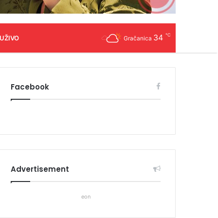
℃
34
 UŽIVO
Gračanica
Facebook
Advertisement
eon