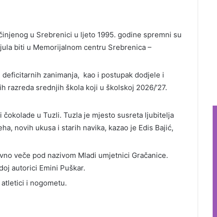
injenog u Srebrenici u ljeto 1995. godine spremni su
 jula biti u Memorijalnom centru Srebrenica –
 deficitarnih zanimanja, kao i postupak dodjele i
h razreda srednjih škola koji u školskoj 2026/’27.
čokolade u Tuzli. Tuzla je mjesto susreta ljubitelja
ha, novih ukusa i starih navika, kazao je Edis Bajić,
evno veče pod nazivom Mladi umjetnici Gračanice.
oj autorici Emini Puškar.
tletici i nogometu.