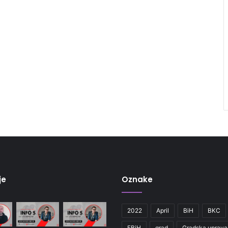
je
Oznake
2022
April
BiH
BKC
FBiH
grad
Gradska uprava