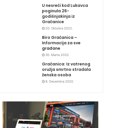
U nesreći kod Lukavca
poginula 26-
godišnjakinja iz
Gračanice
20. Oktobra 2022.
Biro Gračanica –
Informacija za sve
građane
30. Marta 2020.
Gračanica: Iz vatrenog
oružja smrtno stradala
ženska osoba
8. Decembra 2020.