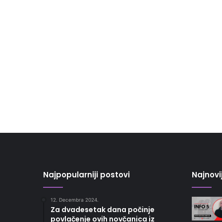
Najpopularniji postovi
Najnovi
12. Decembra 2024.
Za dvadesetak dana počinje
povlačenje ovih novčanica iz