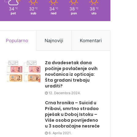
34
32
34
38
38
℃
℃
℃
℃
℃
pet
sub
ned
pon
uto
Popularno
Najnoviji
Komentari
Za dvadesetak dana
počinje povlačenje ovih
novčanica iz opticaja:
Šta građani trebaju
uraditi?
12. Decembra 2024.
Crna hronika – Suicid u
Pribavi, smrtno stradao
pješak u Doboj Istoku –
Više osoba povrijeđeno
u 3 saobraćajne nesreće
6. Aprila 2021.