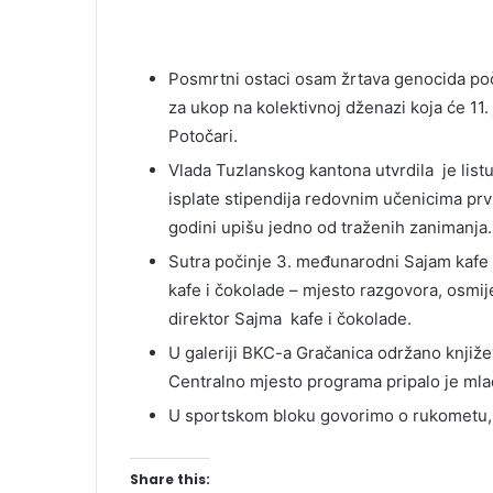
Posmrtni ostaci osam žrtava genocida poč
za ukop na kolektivnoj dženazi koja će 11.
Potočari.
Vlada Tuzlanskog kantona utvrdila je listu
isplate stipendija redovnim učenicima prvi
godini upišu jedno od traženih zanimanja.
Sutra počinje 3. međunarodni Sajam kafe i 
kafe i čokolade – mjesto razgovora, osmije
direktor Sajma kafe i čokolade.
U galeriji BKC-a Gračanica održano knjiž
Centralno mjesto programa pripalo je mlad
U sportskom bloku govorimo o rukometu, a
Share this: