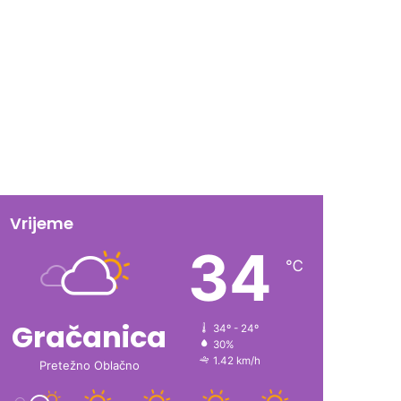
Vrijeme
34
℃
Gračanica
34º - 24º
30%
1.42 km/h
Pretežno Oblačno