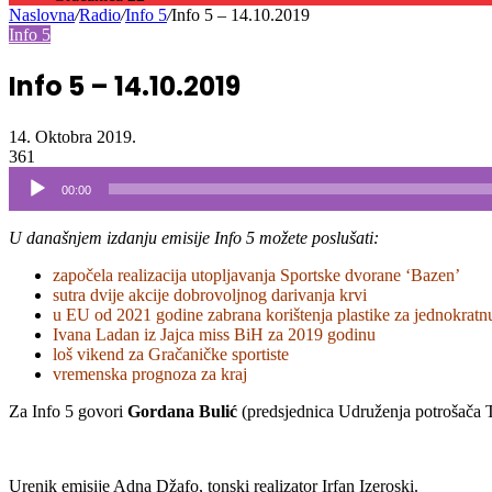
Info 5 – 14.10.2019
14. Oktobra 2019.
361
Audio
00:00
Player
U današnjem izdanju emisije Info 5 možete poslušati:
započela realizacija utopljavanja Sportske dvorane ‘Bazen’
sutra dvije akcije dobrovoljnog darivanja krvi
u EU od 2021 godine zabrana korištenja plastike za jednokratn
Ivana Ladan iz Jajca miss BiH za 2019 godinu
loš vikend za Gračaničke sportiste
vremenska prognoza za kraj
Za Info 5 govori
Gordana Bulić
(predsjednica Udruženja potrošača 
Urenik emisije Adna Džafo, tonski realizator Irfan Izeroski.