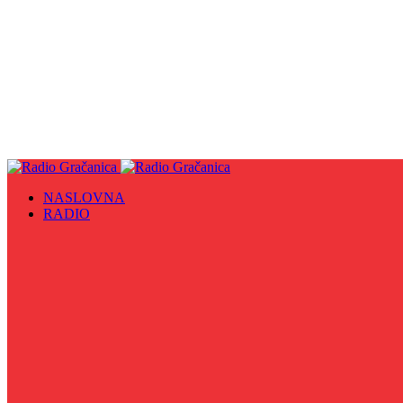
NASLOVNA
RADIO
Sve
09. maj - Dan pobjede nad fašizmom, Dan Europe i Dan Z
Biznis Info
Gračanička hronika
Historijska čitanka
Hronika Gradskog vijeća
Indirektno
Info 5
Info 8
Iz kulturne baštine BiH
Iz MZ
Izaberi zdravlje
Izbori 2024