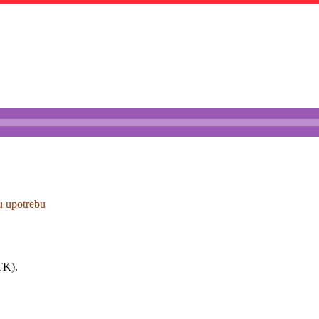
u upotrebu
TK).