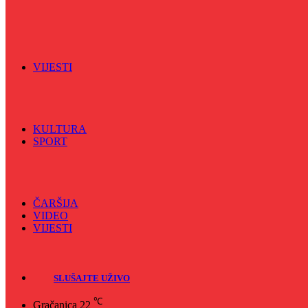
Vijećnićka hronika
Vjerski program
Znamenite BH ličnosti
VIJESTI
Sve
BKC
Kino
Koncerti
KULTURA
SPORT
Sve
Nogomet
Odbojka
Rukomet
ČARŠIJA
VIDEO
VIJESTI
Sve
Crna hronika
SLUŠAJTE UŽIVO
℃
Gračanica
22
Naslovna
/
Radio
/
Info 5
/
Info 5 – 14.10.2019
Info 5