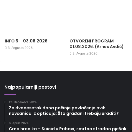
INFO 5 – 03.08.2026
OTVORENI PROGRAM –
01.08.2026. (Arnes Avdić)
3. Avgusta 2026.
3. Avgusta 2026.
Najpopularniji postovi
12. Decembra 2024.
Za dvadesetak dana počinje povlačenje ovih
novčanica iz opticaja: Šta građani trebaju uraditi?
6. Aprila 2021.
Crna hronika – Suicid u Pribavi, smrtno stradao pješak