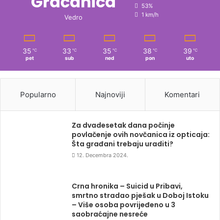
Gračanica
53%
1 km/h
Vedro
35
33
35
38
39
℃
℃
℃
℃
℃
pet
sub
ned
pon
uto
Popularno
Najnoviji
Komentari
Za dvadesetak dana počinje
povlačenje ovih novčanica iz opticaja:
Šta građani trebaju uraditi?
12. Decembra 2024.
Crna hronika – Suicid u Pribavi,
smrtno stradao pješak u Doboj Istoku
– Više osoba povrijeđeno u 3
saobraćajne nesreće