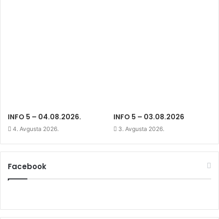
n
d
n
d
o
d
o
w
o
w
)
w
)
)
INFO 5 – 04.08.2026.
INFO 5 – 03.08.2026
4. Avgusta 2026.
3. Avgusta 2026.
Facebook