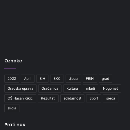
Oznake
2022
April
BiH
BKC
djeca
FBiH
grad
Gradska uprava
Gračanica
Kultura
mladi
Nogomet
OŠ Hasan Kikić
Rezultati
solidarnost
Sport
sreca
škola
Prati nas