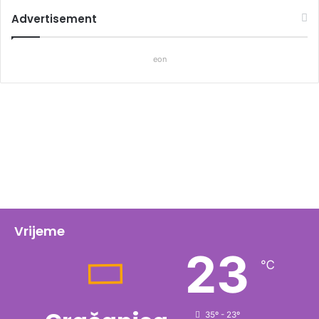
Advertisement
eon
Vrijeme
23
℃
35º - 23º