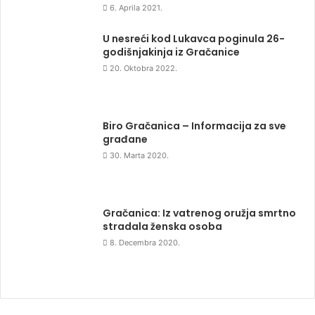
6. Aprila 2021.
U nesreći kod Lukavca poginula 26-
godišnjakinja iz Gračanice
20. Oktobra 2022.
Biro Gračanica – Informacija za sve
građane
30. Marta 2020.
Gračanica: Iz vatrenog oružja smrtno
stradala ženska osoba
8. Decembra 2020.