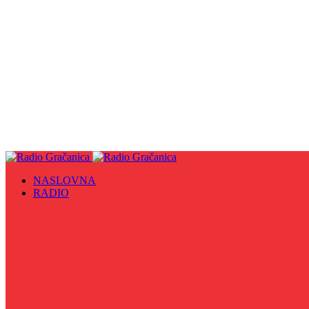
NASLOVNA
RADIO
Sve
09. maj - Dan pobjede nad fašizmom, Dan Europe i Dan Z
Biznis Info
Gračanička hronika
Historijska čitanka
Hronika Gradskog vijeća
Indirektno
Info 5
Info 8