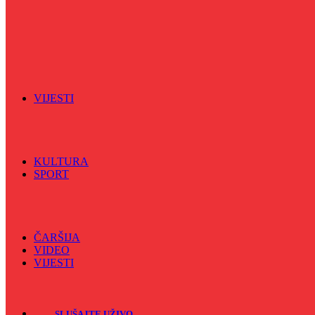
Šareni sat
Sedmicna hronika
Spektar
Srednjoškolci na talasu
Vijećnićka hronika
Vjerski program
Znamenite BH ličnosti
VIJESTI
Sve
BKC
Kino
Koncerti
KULTURA
SPORT
Sve
Nogomet
Odbojka
Rukomet
ČARŠIJA
VIDEO
VIJESTI
Sve
Crna hronika
SLUŠAJTE UŽIVO