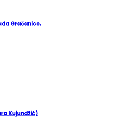
ada Gračanice.
ura Kujundžić)