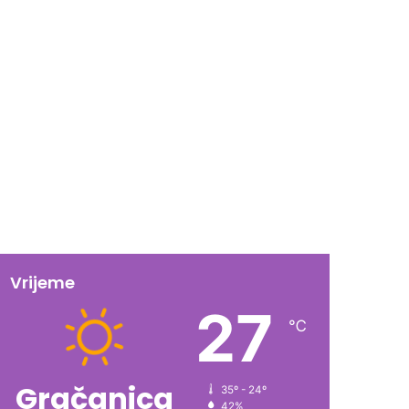
Vrijeme
27
℃
Gračanica
35º - 24º
42%