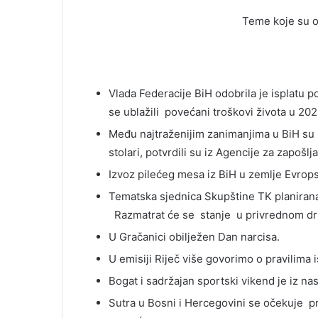
Teme koje su obilje
Vlada Federacije BiH odobrila je isplatu 
se ublažili povećani troškovi života u 202
Među najtraženijim zanimanjima u BiH su kon
stolari, potvrdili su iz Agencije za zapošlj
Izvoz pilećeg mesa iz BiH u zemlje Evrop
Tematska sjednica Skupštine TK planirana 
Razmatrat će se stanje u privrednom dru
U Gračanici obilježen Dan narcisa.
U emisiji Riječ više govorimo o pravilima 
Bogat i sadržajan sportski vikend je iz nas
Sutra u Bosni i Hercegovini se očekuje p