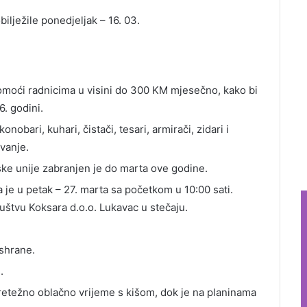
tona.
žile ponedjeljak – 16. 03.
pomoći radnicima u visini do 300 KM mjesečno, kako bi
6. godini.
obari, kuhari, čistači, tesari, armirači, zidari i
avanje.
ske unije zabranjen je do marta ove godine.
je u petak – 27. marta sa početkom u 10:00 sati.
štvu Koksara d.o.o. Lukavac u stečaju.
ishrane.
.
retežno oblačno vrijeme s kišom, dok je na planinama