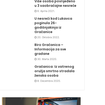
Više osoba povrijeđeno
u 3 saobraćajne nesreće
6. Aprila 2021.
U nesreći kod Lukavca
poginula 26-
godišnjakinja iz
Gračanice
20. Oktobra 2022.
Biro Gračanica –
Informacija za sve
građane
30. Marta 2020.
Gračanica: Iz vatrenog
oružja smrtno stradala
ženska osoba
8. Decembra 2020.