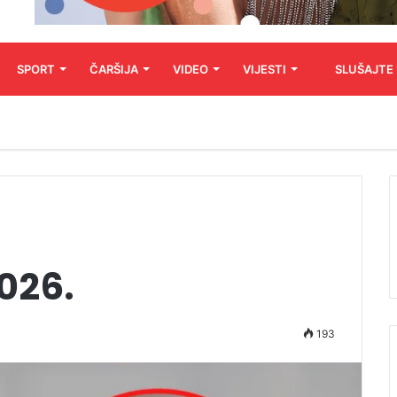
SPORT
ČARŠIJA
VIDEO
VIJESTI
SLUŠAJTE
2026.
193
Audio
Player