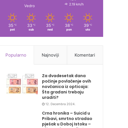
2.19 km/h
Vedro
35
33
35
38
39
℃
℃
℃
℃
℃
pet
sub
ned
pon
uto
Popularno
Najnoviji
Komentari
Za dvadesetak dana
počinje povlačenje ovih
novčanica iz opticaja:
Šta građani trebaju
uraditi?
12. Decembra 2024.
Crna hronika – Suicid u
Pribavi, smrtno stradao
pješak u Doboj Istoku –